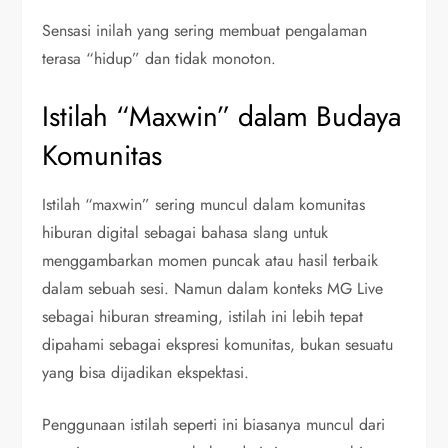
Sensasi inilah yang sering membuat pengalaman
terasa “hidup” dan tidak monoton.
Istilah “Maxwin” dalam Budaya
Komunitas
Istilah “maxwin” sering muncul dalam komunitas
hiburan digital sebagai bahasa slang untuk
menggambarkan momen puncak atau hasil terbaik
dalam sebuah sesi. Namun dalam konteks MG Live
sebagai hiburan streaming, istilah ini lebih tepat
dipahami sebagai ekspresi komunitas, bukan sesuatu
yang bisa dijadikan ekspektasi.
Penggunaan istilah seperti ini biasanya muncul dari