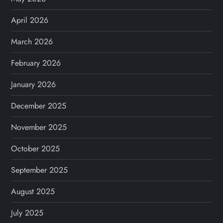
April 2026
March 2026
February 2026
January 2026
December 2025
November 2025
October 2025
September 2025
August 2025
July 2025