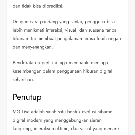
dan tidak bisa diprediksi.
Dengan cara pandang yang santai, pengguna bisa
lebih menikmati interaksi, visual, dan suasana tanpa
tekanan. Ini membuat pengalaman terasa lebih ringan
dan menyenangkan.
Pendekatan seperti ini juga membantu menjaga
keseimbangan dalam penggunaan hiburan digital
sehari-hari.
Penutup
MG Live adalah salah satu bentuk evolusi hiburan
digital modern yang menggabungkan siaran
langsung, interaksi real-time, dan visual yang menarik.