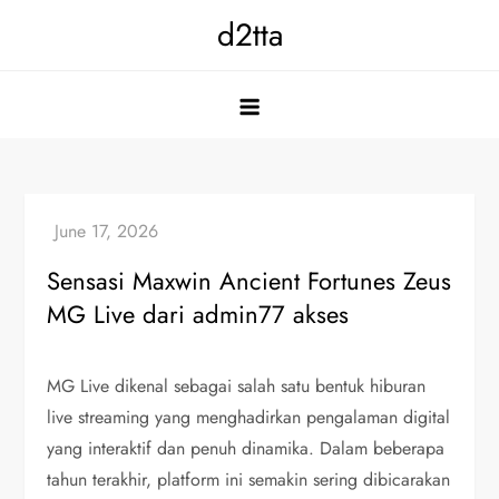
Skip
d2tta
to
content
Sensasi Maxwin Ancient Fortunes Zeus
MG Live dari admin77 akses
MG Live dikenal sebagai salah satu bentuk hiburan
live streaming yang menghadirkan pengalaman digital
yang interaktif dan penuh dinamika. Dalam beberapa
tahun terakhir, platform ini semakin sering dibicarakan