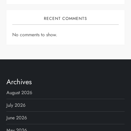
RECENT COMMENTS
No comments to show.
Archives
August 2026
July 2026
June 2026
May 2026