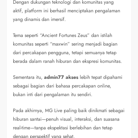
Dengan dukungan teknologi dan komunitas yang
aktif, platform ini berhasil menciptakan pengalaman
yang dinamis dan imersif.
Tema seperti “Ancient Fortunes Zeus” dan istilah
komunitas seperti “maxwin” sering menjadi bagian
dari percakapan pengguna, tetapi semuanya tetap
berada dalam ranah hiburan dan ekspresi komunitas.
Sementara itu,
admin77 akses
lebih tepat dipahami
sebagai bagian dari bahasa percakapan online,
bukan inti dari pengalaman itu sendiri.
Pada akhirnya, MG Live paling baik dinikmati sebagai
hiburan santai—penuh visual, interaksi, dan suasana
real-time—tanpa ekspektasi berlebihan dan tetap
dengan perspektif yang sehat.