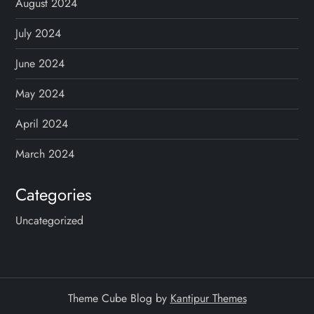
August 2024
July 2024
June 2024
May 2024
April 2024
March 2024
Categories
Uncategorized
Theme Cube Blog by
Kantipur Themes