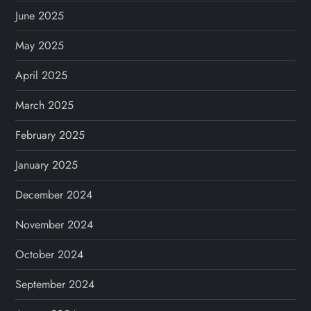
June 2025
May 2025
April 2025
March 2025
February 2025
January 2025
December 2024
November 2024
October 2024
September 2024