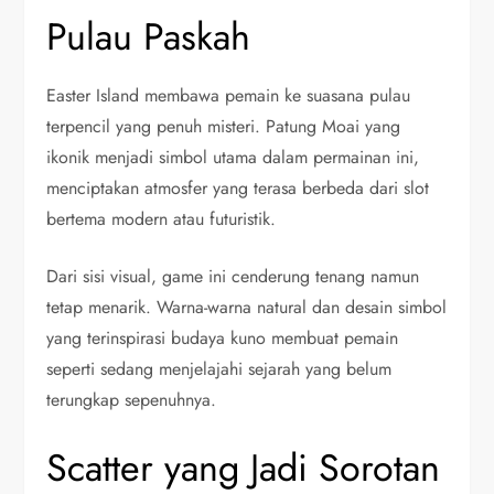
Pulau Paskah
Easter Island membawa pemain ke suasana pulau
terpencil yang penuh misteri. Patung Moai yang
ikonik menjadi simbol utama dalam permainan ini,
menciptakan atmosfer yang terasa berbeda dari slot
bertema modern atau futuristik.
Dari sisi visual, game ini cenderung tenang namun
tetap menarik. Warna-warna natural dan desain simbol
yang terinspirasi budaya kuno membuat pemain
seperti sedang menjelajahi sejarah yang belum
terungkap sepenuhnya.
Scatter yang Jadi Sorotan