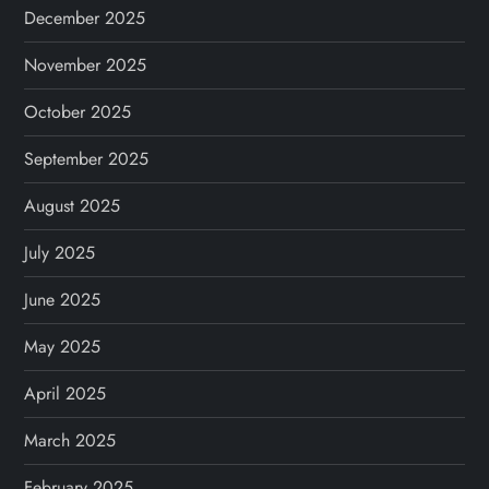
December 2025
November 2025
October 2025
September 2025
August 2025
July 2025
June 2025
May 2025
April 2025
March 2025
February 2025