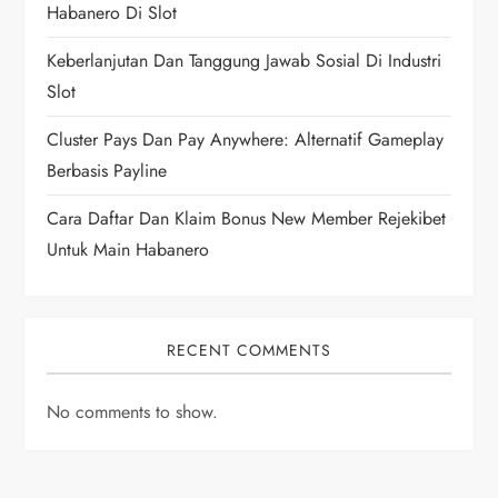
i
Habanero Di Slot
Keberlanjutan Dan Tanggung Jawab Sosial Di Industri
o
Slot
n
Cluster Pays Dan Pay Anywhere: Alternatif Gameplay
Berbasis Payline
Cara Daftar Dan Klaim Bonus New Member Rejekibet
Untuk Main Habanero
RECENT COMMENTS
No comments to show.