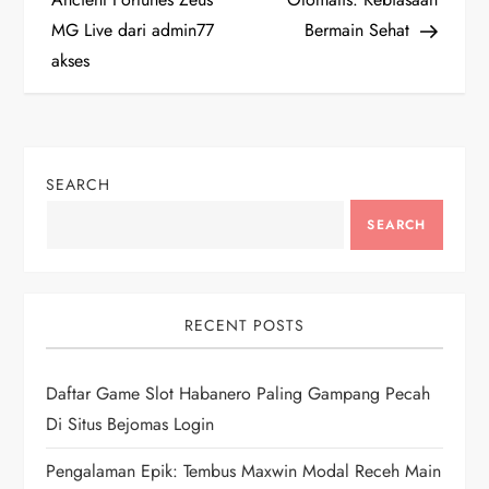
MG Live dari admin77
Bermain Sehat
s
akses
t
n
SEARCH
a
SEARCH
v
i
RECENT POSTS
g
Daftar Game Slot Habanero Paling Gampang Pecah
a
Di Situs Bejomas Login
t
Pengalaman Epik: Tembus Maxwin Modal Receh Main