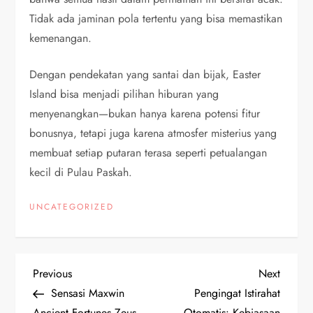
Tidak ada jaminan pola tertentu yang bisa memastikan
kemenangan.
Dengan pendekatan yang santai dan bijak, Easter
Island bisa menjadi pilihan hiburan yang
menyenangkan—bukan hanya karena potensi fitur
bonusnya, tetapi juga karena atmosfer misterius yang
membuat setiap putaran terasa seperti petualangan
kecil di Pulau Paskah.
UNCATEGORIZED
P
Previous
Next
Previous
Next
Post
Post
Sensasi Maxwin
Pengingat Istirahat
o
Ancient Fortunes Zeus
Otomatis: Kebiasaan