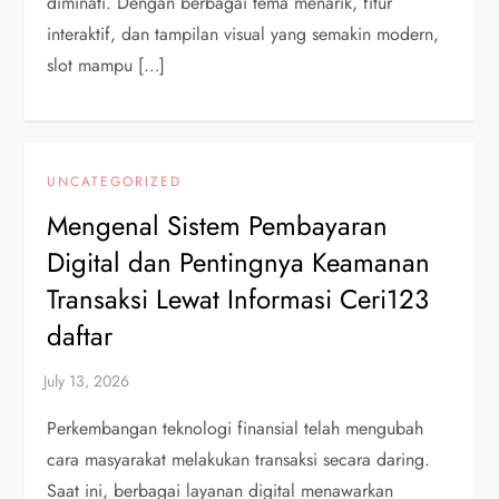
diminati. Dengan berbagai tema menarik, fitur
interaktif, dan tampilan visual yang semakin modern,
slot mampu […]
UNCATEGORIZED
Mengenal Sistem Pembayaran
Digital dan Pentingnya Keamanan
Transaksi Lewat Informasi Ceri123
daftar
Perkembangan teknologi finansial telah mengubah
cara masyarakat melakukan transaksi secara daring.
Saat ini, berbagai layanan digital menawarkan