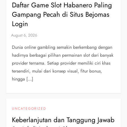
Daftar Game Slot Habanero Paling
Gampang Pecah di Situs Bejomas
Login
Dunia online gambling semakin berkembang dengan
hadirnya berbagai pilihan permainan slot dari banyak
provider ternama. Setiap provider memiliki ciri khas
tersendiri, mulai dari konsep visual, fitur bonus,
hingga […]
UNCATEGORIZED
Keberlanjutan dan Tanggung Jawab