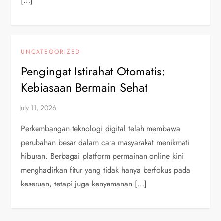
[…]
UNCATEGORIZED
Pengingat Istirahat Otomatis:
Kebiasaan Bermain Sehat
Perkembangan teknologi digital telah membawa
perubahan besar dalam cara masyarakat menikmati
hiburan. Berbagai platform permainan online kini
menghadirkan fitur yang tidak hanya berfokus pada
keseruan, tetapi juga kenyamanan […]