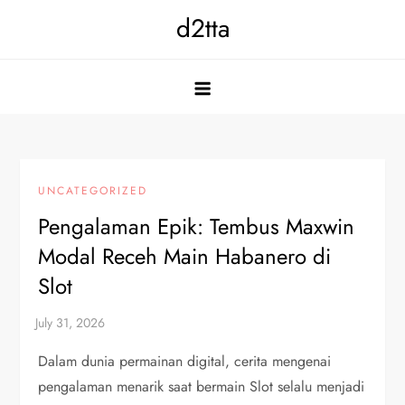
Skip
d2tta
to
content
UNCATEGORIZED
Pengalaman Epik: Tembus Maxwin
Modal Receh Main Habanero di
Slot
Dalam dunia permainan digital, cerita mengenai
pengalaman menarik saat bermain Slot selalu menjadi