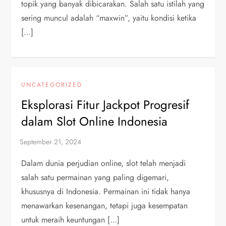
topik yang banyak dibicarakan. Salah satu istilah yang
sering muncul adalah “maxwin”, yaitu kondisi ketika
[…]
UNCATEGORIZED
Eksplorasi Fitur Jackpot Progresif
dalam Slot Online Indonesia
Dalam dunia perjudian online, slot telah menjadi
salah satu permainan yang paling digemari,
khususnya di Indonesia. Permainan ini tidak hanya
menawarkan kesenangan, tetapi juga kesempatan
untuk meraih keuntungan […]