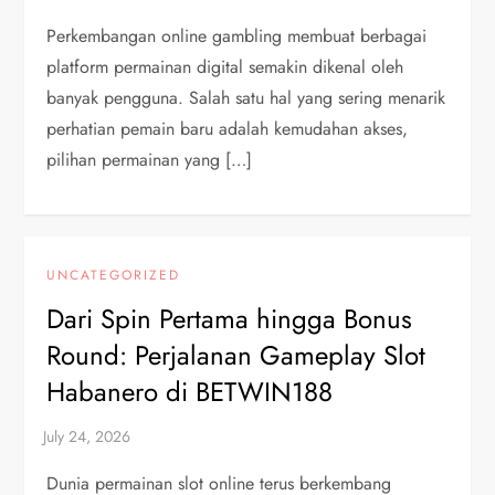
Perkembangan online gambling membuat berbagai
platform permainan digital semakin dikenal oleh
banyak pengguna. Salah satu hal yang sering menarik
perhatian pemain baru adalah kemudahan akses,
pilihan permainan yang […]
UNCATEGORIZED
Dari Spin Pertama hingga Bonus
Round: Perjalanan Gameplay Slot
Habanero di BETWIN188
Dunia permainan slot online terus berkembang