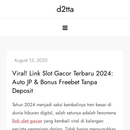
Skip
d2tta
to
content
Viral! Link Slot Gacor Terbaru 2024:
Auto JP & Bonus Freebet Tanpa
Deposit
Tahun 2024 menjadi saksi kembalinya tren besar di
dunia hiburan digital, salah satunya adalah fenomena
link slot gacor
yang kembali viral di kalangan
pecinta permainan daring. Tidak hanya menyuguhkan