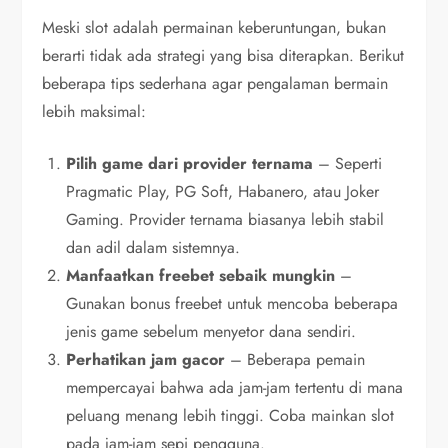
Meski slot adalah permainan keberuntungan, bukan
berarti tidak ada strategi yang bisa diterapkan. Berikut
beberapa tips sederhana agar pengalaman bermain
lebih maksimal:
Pilih game dari provider ternama
– Seperti
Pragmatic Play, PG Soft, Habanero, atau Joker
Gaming. Provider ternama biasanya lebih stabil
dan adil dalam sistemnya.
Manfaatkan freebet sebaik mungkin
–
Gunakan bonus freebet untuk mencoba beberapa
jenis game sebelum menyetor dana sendiri.
Perhatikan jam gacor
– Beberapa pemain
mempercayai bahwa ada jam-jam tertentu di mana
peluang menang lebih tinggi. Coba mainkan slot
pada jam-jam sepi pengguna.