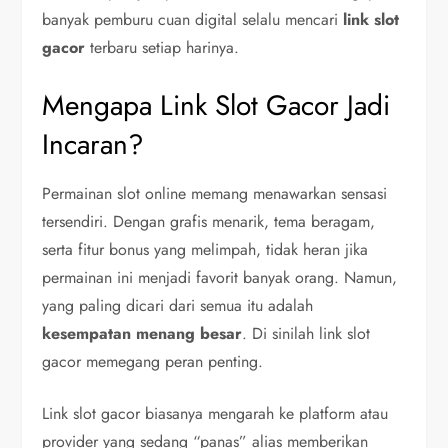
banyak pemburu cuan digital selalu mencari
link slot
gacor
terbaru setiap harinya.
Mengapa Link Slot Gacor Jadi
Incaran?
Permainan slot online memang menawarkan sensasi
tersendiri. Dengan grafis menarik, tema beragam,
serta fitur bonus yang melimpah, tidak heran jika
permainan ini menjadi favorit banyak orang. Namun,
yang paling dicari dari semua itu adalah
kesempatan menang besar
. Di sinilah link slot
gacor memegang peran penting.
Link slot gacor biasanya mengarah ke platform atau
provider yang sedang “panas” alias memberikan