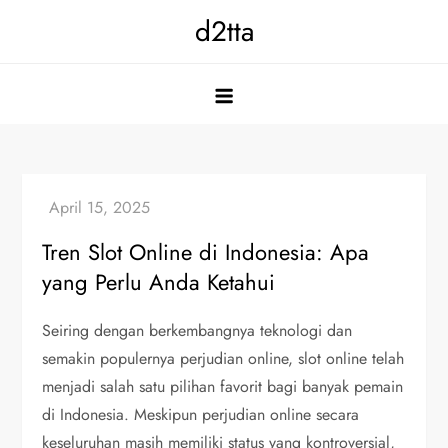
Skip
d2tta
to
content
Tren Slot Online di Indonesia: Apa
yang Perlu Anda Ketahui
Seiring dengan berkembangnya teknologi dan
semakin populernya perjudian online, slot online telah
menjadi salah satu pilihan favorit bagi banyak pemain
di Indonesia. Meskipun perjudian online secara
keseluruhan masih memiliki status yang kontroversial,