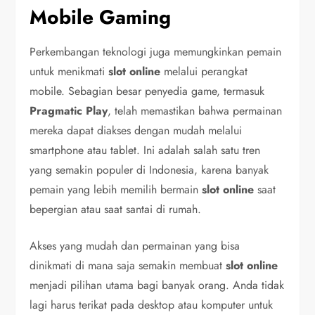
Mobile Gaming
Perkembangan teknologi juga memungkinkan pemain
untuk menikmati
slot online
melalui perangkat
mobile. Sebagian besar penyedia game, termasuk
Pragmatic Play
, telah memastikan bahwa permainan
mereka dapat diakses dengan mudah melalui
smartphone atau tablet. Ini adalah salah satu tren
yang semakin populer di Indonesia, karena banyak
pemain yang lebih memilih bermain
slot online
saat
bepergian atau saat santai di rumah.
Akses yang mudah dan permainan yang bisa
dinikmati di mana saja semakin membuat
slot online
menjadi pilihan utama bagi banyak orang. Anda tidak
lagi harus terikat pada desktop atau komputer untuk