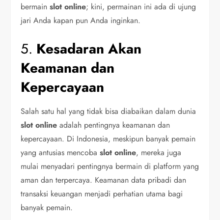
bermain
slot online
; kini, permainan ini ada di ujung
jari Anda kapan pun Anda inginkan.
5.
Kesadaran Akan
Keamanan dan
Kepercayaan
Salah satu hal yang tidak bisa diabaikan dalam dunia
slot online
adalah pentingnya keamanan dan
kepercayaan. Di Indonesia, meskipun banyak pemain
yang antusias mencoba
slot online
, mereka juga
mulai menyadari pentingnya bermain di platform yang
aman dan terpercaya. Keamanan data pribadi dan
transaksi keuangan menjadi perhatian utama bagi
banyak pemain.