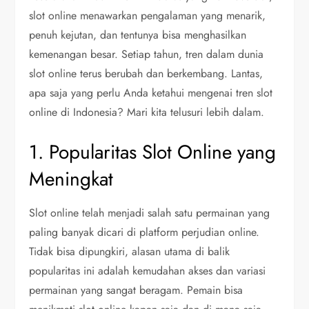
slot online menawarkan pengalaman yang menarik,
penuh kejutan, dan tentunya bisa menghasilkan
kemenangan besar. Setiap tahun, tren dalam dunia
slot online terus berubah dan berkembang. Lantas,
apa saja yang perlu Anda ketahui mengenai tren slot
online di Indonesia? Mari kita telusuri lebih dalam.
1. Popularitas Slot Online yang
Meningkat
Slot online telah menjadi salah satu permainan yang
paling banyak dicari di platform perjudian online.
Tidak bisa dipungkiri, alasan utama di balik
popularitas ini adalah kemudahan akses dan variasi
permainan yang sangat beragam. Pemain bisa