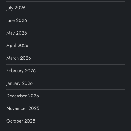
July 2026
June 2026
May 2026
April 2026
March 2026
February 2026
January 2026
December 2025
November 2025
October 2025