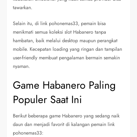
tawarkan.
Selain itu, di link pohonemas33, pemain bisa
menikmati semua koleksi slot Habanero tanpa
hambatan, baik melalui desktop maupun perangkat
mobile. Kecepatan loading yang ringan dan tampilan
user-friendly membuat pengalaman bermain semakin
nyaman.
Game Habanero Paling
Populer Saat Ini
Berikut beberapa game Habanero yang sedang naik
daun dan menjadi favorit di kalangan pemain link
pohonemas33: