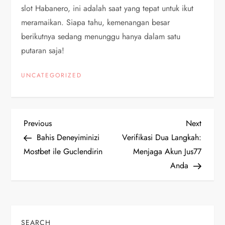
slot Habanero, ini adalah saat yang tepat untuk ikut
meramaikan. Siapa tahu, kemenangan besar
berikutnya sedang menunggu hanya dalam satu
putaran saja!
UNCATEGORIZED
P
Previous
Next
Previous
Next
Post
Post
Bahis Deneyiminizi
Verifikasi Dua Langkah:
o
Mostbet ile Guclendirin
Menjaga Akun Jus77
Anda
s
t
n
SEARCH