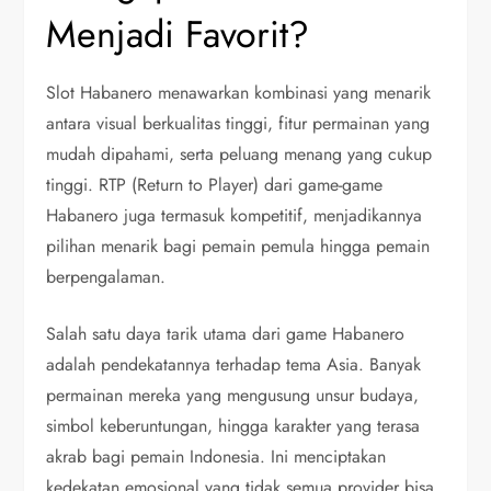
Menjadi Favorit?
Slot Habanero menawarkan kombinasi yang menarik
antara visual berkualitas tinggi, fitur permainan yang
mudah dipahami, serta peluang menang yang cukup
tinggi. RTP (Return to Player) dari game-game
Habanero juga termasuk kompetitif, menjadikannya
pilihan menarik bagi pemain pemula hingga pemain
berpengalaman.
Salah satu daya tarik utama dari game Habanero
adalah pendekatannya terhadap tema Asia. Banyak
permainan mereka yang mengusung unsur budaya,
simbol keberuntungan, hingga karakter yang terasa
akrab bagi pemain Indonesia. Ini menciptakan
kedekatan emosional yang tidak semua provider bisa