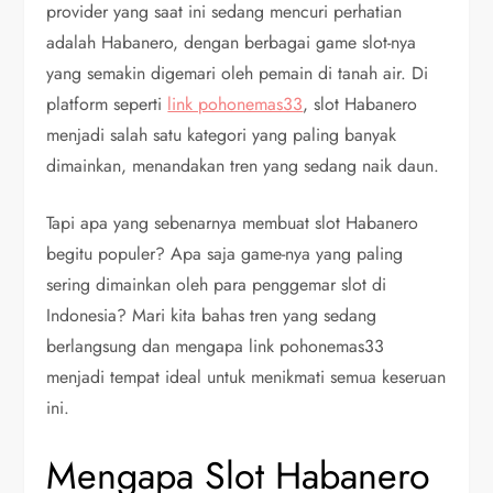
provider yang saat ini sedang mencuri perhatian
adalah Habanero, dengan berbagai game slot-nya
yang semakin digemari oleh pemain di tanah air. Di
platform seperti
link pohonemas33
, slot Habanero
menjadi salah satu kategori yang paling banyak
dimainkan, menandakan tren yang sedang naik daun.
Tapi apa yang sebenarnya membuat slot Habanero
begitu populer? Apa saja game-nya yang paling
sering dimainkan oleh para penggemar slot di
Indonesia? Mari kita bahas tren yang sedang
berlangsung dan mengapa link pohonemas33
menjadi tempat ideal untuk menikmati semua keseruan
ini.
Mengapa Slot Habanero