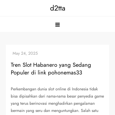
Skip
d2tta
to
content
Tren Slot Habanero yang Sedang
Populer di link pohonemas33
Perkembangan dunia slot online di Indonesia tidak
bisa dipisahkan dari nama-nama besar penyedia game
yang terus berinovasi menghadirkan pengalaman
bermain yang seru dan menguntungkan. Salah satu