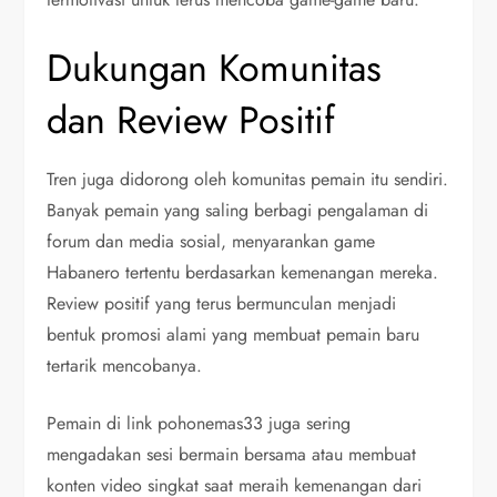
Dukungan Komunitas
dan Review Positif
Tren juga didorong oleh komunitas pemain itu sendiri.
Banyak pemain yang saling berbagi pengalaman di
forum dan media sosial, menyarankan game
Habanero tertentu berdasarkan kemenangan mereka.
Review positif yang terus bermunculan menjadi
bentuk promosi alami yang membuat pemain baru
tertarik mencobanya.
Pemain di link pohonemas33 juga sering
mengadakan sesi bermain bersama atau membuat
konten video singkat saat meraih kemenangan dari