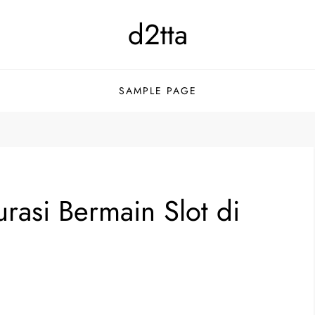
d2tta
SAMPLE PAGE
rasi Bermain Slot di