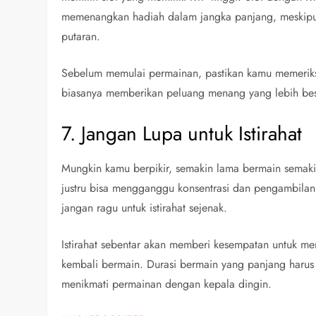
memenangkan hadiah dalam jangka panjang, meskipu
putaran.
Sebelum memulai permainan, pastikan kamu memeriksa
biasanya memberikan peluang menang yang lebih be
7. Jangan Lupa untuk Istirahat
Mungkin kamu berpikir, semakin lama bermain semaki
justru bisa mengganggu konsentrasi dan pengambilan 
jangan ragu untuk istirahat sejenak.
Istirahat sebentar akan memberi kesempatan untuk me
kembali bermain. Durasi bermain yang panjang harus 
menikmati permainan dengan kepala dingin.