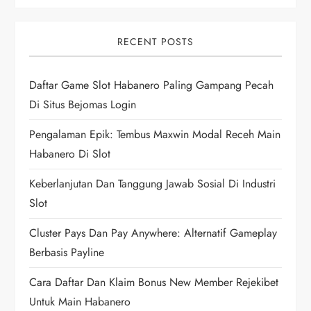
i
g
RECENT POSTS
a
Daftar Game Slot Habanero Paling Gampang Pecah
t
Di Situs Bejomas Login
i
Pengalaman Epik: Tembus Maxwin Modal Receh Main
Habanero Di Slot
o
Keberlanjutan Dan Tanggung Jawab Sosial Di Industri
n
Slot
Cluster Pays Dan Pay Anywhere: Alternatif Gameplay
Berbasis Payline
Cara Daftar Dan Klaim Bonus New Member Rejekibet
Untuk Main Habanero