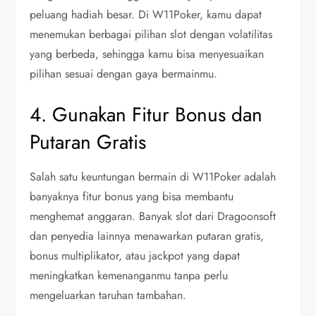
peluang hadiah besar. Di W11Poker, kamu dapat
menemukan berbagai pilihan slot dengan volatilitas
yang berbeda, sehingga kamu bisa menyesuaikan
pilihan sesuai dengan gaya bermainmu.
4. Gunakan Fitur Bonus dan
Putaran Gratis
Salah satu keuntungan bermain di W11Poker adalah
banyaknya fitur bonus yang bisa membantu
menghemat anggaran. Banyak slot dari Dragoonsoft
dan penyedia lainnya menawarkan putaran gratis,
bonus multiplikator, atau jackpot yang dapat
meningkatkan kemenanganmu tanpa perlu
mengeluarkan taruhan tambahan.