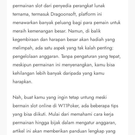
permainan slot dari penyedia perangkat lunak
ternama, termasuk Dragoonsoft, platform ini
menawarkan banyak peluang bagi para pemain untuk
meraih kemenangan besar. Namun, di balik
kegembiraan dan harapan besar akan hadiah yang
melimpah, ada satu aspek yang tak kalah penting:
pengelolaan anggaran. Tanpa pengaturan yang tepat,
meskipun permainan ini menyenangkan, kamu bisa
kehilangan lebih banyak daripada yang kamu
harapkan.
Nah, buat kamu yang ingin tetap untung meski
bermain slot online di W11Poker, ada beberapa tips
yang bisa diikuti. Mulai dari memahami cara kerja
permainan hingga bijak dalam mengatur anggaran,
artikel ini akan memberikan panduan lengkap yang