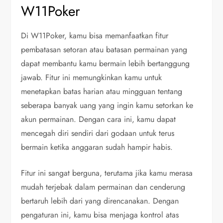
W11Poker
Di W11Poker, kamu bisa memanfaatkan fitur
pembatasan setoran atau batasan permainan yang
dapat membantu kamu bermain lebih bertanggung
jawab. Fitur ini memungkinkan kamu untuk
menetapkan batas harian atau mingguan tentang
seberapa banyak uang yang ingin kamu setorkan ke
akun permainan. Dengan cara ini, kamu dapat
mencegah diri sendiri dari godaan untuk terus
bermain ketika anggaran sudah hampir habis.
Fitur ini sangat berguna, terutama jika kamu merasa
mudah terjebak dalam permainan dan cenderung
bertaruh lebih dari yang direncanakan. Dengan
pengaturan ini, kamu bisa menjaga kontrol atas