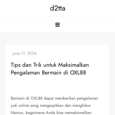
Skip
d2tta
to
content
Tips dan Trik untuk Maksimalkan
Pengalaman Bermain di OXL88
Bermain di OXL88 dapat memberikan pengalaman
judi online yang mengasyikkan dan menghibur.
Namun, bagaimana Anda bisa memaksimalkan