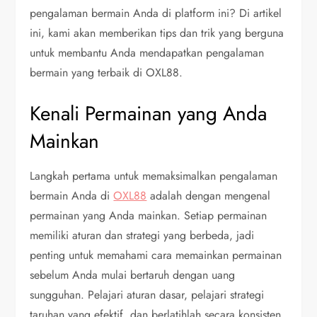
pengalaman bermain Anda di platform ini? Di artikel
ini, kami akan memberikan tips dan trik yang berguna
untuk membantu Anda mendapatkan pengalaman
bermain yang terbaik di OXL88.
Kenali Permainan yang Anda
Mainkan
Langkah pertama untuk memaksimalkan pengalaman
bermain Anda di
OXL88
adalah dengan mengenal
permainan yang Anda mainkan. Setiap permainan
memiliki aturan dan strategi yang berbeda, jadi
penting untuk memahami cara memainkan permainan
sebelum Anda mulai bertaruh dengan uang
sungguhan. Pelajari aturan dasar, pelajari strategi
taruhan yang efektif, dan berlatihlah secara konsisten