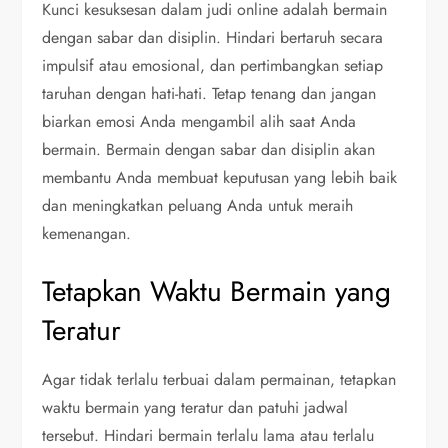
Kunci kesuksesan dalam judi online adalah bermain
dengan sabar dan disiplin. Hindari bertaruh secara
impulsif atau emosional, dan pertimbangkan setiap
taruhan dengan hati-hati. Tetap tenang dan jangan
biarkan emosi Anda mengambil alih saat Anda
bermain. Bermain dengan sabar dan disiplin akan
membantu Anda membuat keputusan yang lebih baik
dan meningkatkan peluang Anda untuk meraih
kemenangan.
Tetapkan Waktu Bermain yang
Teratur
Agar tidak terlalu terbuai dalam permainan, tetapkan
waktu bermain yang teratur dan patuhi jadwal
tersebut. Hindari bermain terlalu lama atau terlalu