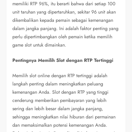
memiliki RTP 96%, itu berarti bahwa dari setiap 100
unit taruhan yang dipertaruhkan, sekitar 96 unit akan
dikembalikan kepada pemain sebagai kemenangan
dalam jangka panjang. Ini adalah faktor penting yang
perlu dipertimbangkan oleh pemain ketika memilih
game slot untuk dimainkan.
Pentingnya Memilih Slot dengan RTP Tertinggi
Memilih slot online dengan RTP tertinggi adalah
langkah penting dalam meningkatkan peluang
kemenangan Anda. Slot dengan RTP yang tinggi
cenderung memberikan pembayaran yang lebih
sering dan lebih besar dalam jangka panjang,
sehingga meningkatkan nilai hiburan dari permainan
dan memaksimalkan potensi kemenangan Anda.