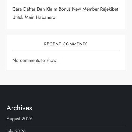
Cara Daftar Dan Klaim Bonus New Member Rejekibet
Untuk Main Habanero
RECENT COMMENTS
No comments to show.
Archives
August 2026
July 2026