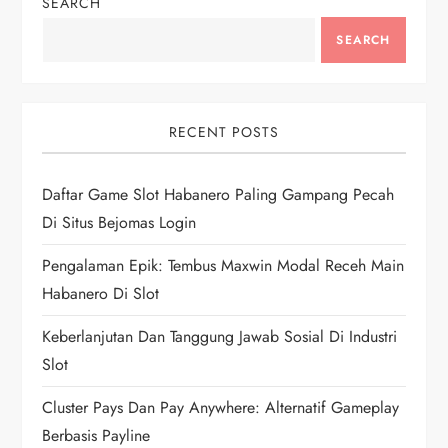
n
SEARCH
a
SEARCH
v
i
RECENT POSTS
g
Daftar Game Slot Habanero Paling Gampang Pecah
Di Situs Bejomas Login
a
Pengalaman Epik: Tembus Maxwin Modal Receh Main
t
Habanero Di Slot
i
Keberlanjutan Dan Tanggung Jawab Sosial Di Industri
Slot
o
Cluster Pays Dan Pay Anywhere: Alternatif Gameplay
n
Berbasis Payline