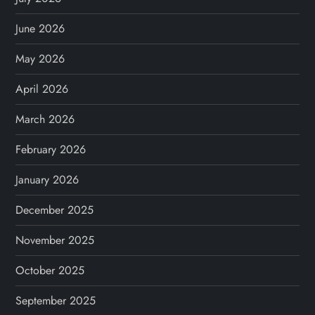
June 2026
May 2026
April 2026
March 2026
February 2026
January 2026
December 2025
November 2025
October 2025
September 2025