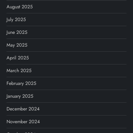
August 2025
July 2025
June 2025
May 2025
April 2025
March 2025
February 2025
January 2025
December 2024
November 2024