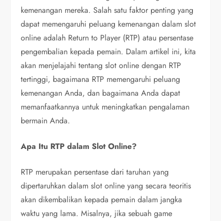
kemenangan mereka. Salah satu faktor penting yang
dapat memengaruhi peluang kemenangan dalam slot
online adalah Return to Player (RTP) atau persentase
pengembalian kepada pemain. Dalam artikel ini, kita
akan menjelajahi tentang slot online dengan RTP
tertinggi, bagaimana RTP memengaruhi peluang
kemenangan Anda, dan bagaimana Anda dapat
memanfaatkannya untuk meningkatkan pengalaman
bermain Anda.
Apa Itu RTP dalam Slot Online?
RTP merupakan persentase dari taruhan yang
dipertaruhkan dalam slot online yang secara teoritis
akan dikembalikan kepada pemain dalam jangka
waktu yang lama. Misalnya, jika sebuah game