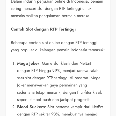
Dalam industri perjudian online di Indonesia, pemain
sering mencari slot dengan RTP tertinggi untuk
memaksimalkan pengalaman bermain mereka.
Contoh Slot dengan RTP Tertinggi
Beberapa contoh slot online dengan RTP tertinggi
yang populer di kalangan pemain Indonesia termasuk:
Mega Joker
: Game slot klasik dari NetEnt
dengan RTP hingga 99%, menjadikannya salah
satu slot dengan RTP tertinggi di pasaran. Mega
Joker menawarkan gaya permainan yang
sederhana tetapi menarik, dengan fitur-fitur klasik
seperti simbol buah dan jackpot progresif.
Blood Suckers
: Slot bertema vampir dari NetEnt
dengan RTP sekitar 98%, membuatnya menjadi