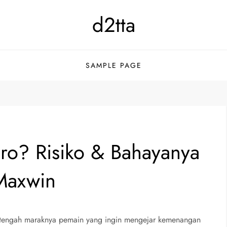
d2tta
SAMPLE PAGE
ro? Risiko & Bahayanya
Maxwin
di tengah maraknya pemain yang ingin mengejar kemenangan