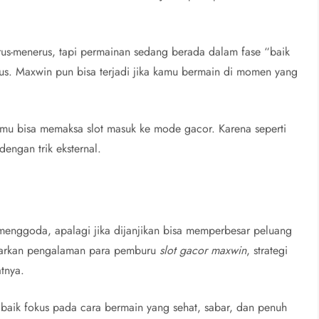
erus-menerus, tapi permainan sedang berada dalam fase “baik
nus. Maxwin pun bisa terjadi jika kamu bermain di momen yang
mu bisa memaksa slot masuk ke mode gacor. Karena seperti
engan trik eksternal.
enggoda, apalagi jika dijanjikan bisa memperbesar peluang
dasarkan pengalaman para pemburu
slot gacor maxwin
, strategi
tnya.
h baik fokus pada cara bermain yang sehat, sabar, dan penuh