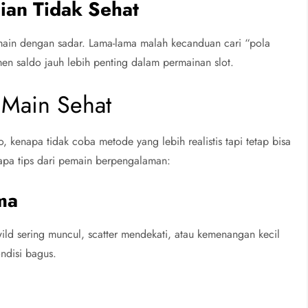
ian Tidak Sehat
main dengan sadar. Lama-lama malah kecanduan cari “pola
n saldo jauh lebih penting dalam permainan slot.
 Main Sehat
o, kenapa tidak coba metode yang lebih realistis tapi tetap bisa
apa tips dari pemain berpengalaman:
ma
ild sering muncul, scatter mendekati, atau kemenangan kecil
ondisi bagus.