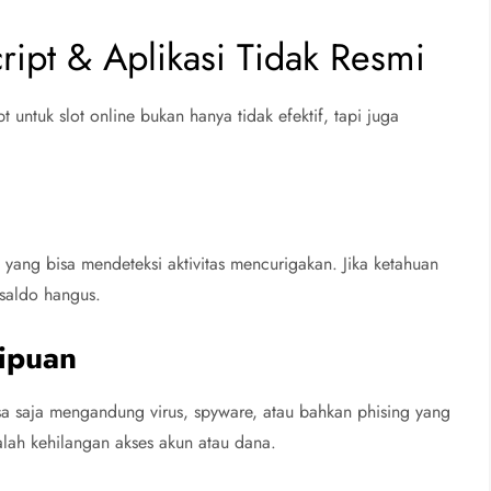
ipt & Aplikasi Tidak Resmi
 untuk slot online bukan hanya tidak efektif, tapi juga
 yang bisa mendeteksi aktivitas mencurigakan. Jika ketahuan
saldo hangus.
ipuan
sa saja mengandung virus, spyware, atau bahkan phising yang
alah kehilangan akses akun atau dana.