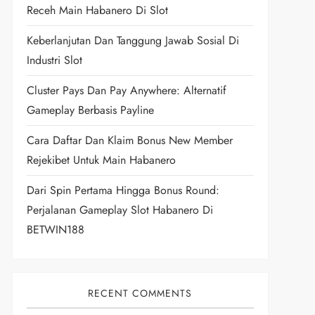
Receh Main Habanero Di Slot
Keberlanjutan Dan Tanggung Jawab Sosial Di
Industri Slot
Cluster Pays Dan Pay Anywhere: Alternatif
Gameplay Berbasis Payline
Cara Daftar Dan Klaim Bonus New Member
Rejekibet Untuk Main Habanero
Dari Spin Pertama Hingga Bonus Round:
Perjalanan Gameplay Slot Habanero Di
BETWIN188
RECENT COMMENTS