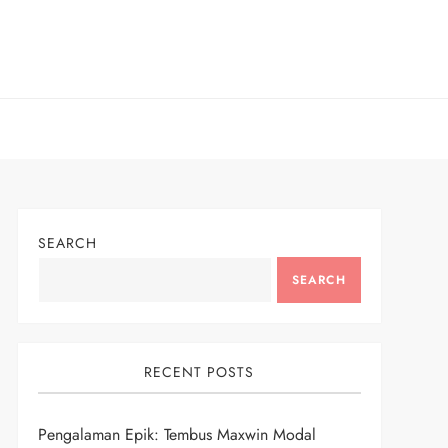
SEARCH
SEARCH
RECENT POSTS
Pengalaman Epik: Tembus Maxwin Modal