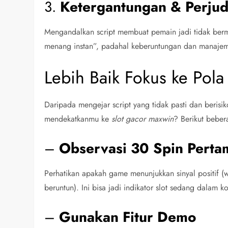
3.
Ketergantungan & Perjud
Mengandalkan script membuat pemain jadi tidak ber
menang instan”, padahal keberuntungan dan manajeme
Lebih Baik Fokus ke Pola
Daripada mengejar script yang tidak pasti dan berisik
mendekatkanmu ke
slot gacor maxwin
? Berikut beber
–
Observasi 30 Spin Perta
Perhatikan apakah game menunjukkan sinyal positif (w
beruntun). Ini bisa jadi indikator slot sedang dalam k
–
Gunakan Fitur Demo