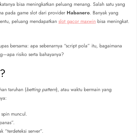
g katanya bisa meningkatkan peluang menang. Salah satu yang
ama pada game slot dari provider
Habanero
. Banyak yang
rtentu, peluang mendapatkan
slot gacor maxwin
bisa meningkat.
kupas bersama: apa sebenarnya “script pola” itu, bagaimana
ng—apa risiko serta bahayanya?
t?
han taruhan (
betting pattern
), atau waktu bermain yang
nya:
e spin muncul.
panas”.
k “terdeteksi server”.