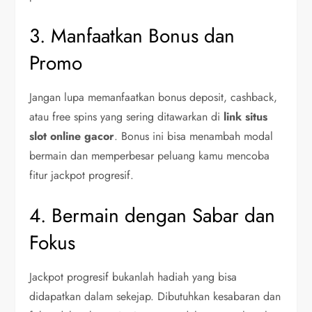
3. Manfaatkan Bonus dan
Promo
Jangan lupa memanfaatkan bonus deposit, cashback,
atau free spins yang sering ditawarkan di
link situs
slot online gacor
. Bonus ini bisa menambah modal
bermain dan memperbesar peluang kamu mencoba
fitur jackpot progresif.
4. Bermain dengan Sabar dan
Fokus
Jackpot progresif bukanlah hadiah yang bisa
didapatkan dalam sekejap. Dibutuhkan kesabaran dan