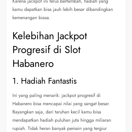
Karena jackpot ini terus bertambah, hadiah yang
kamu dapatkan bisa jauh lebih besar dibandingkan
kemenangan biasa.
Kelebihan Jackpot
Progresif di Slot
Habanero
1. Hadiah Fantastis
Ini yang paling menarik: jackpot progresif di
Habanero bisa mencapai nilai yang sangat besar.
Bayangkan saja, dari taruhan kecil kamu bisa
mendapatkan hadiah puluhan juta hingga miliaran
rupiah. Tidak heran banyak pemain yang tergiur