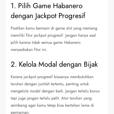
1. Pilih Game Habanero
dengan Jackpot Progresif
Pastikan kamu bermain di game slot yang memang
memiliki fitur jackpot progresif. Jangan hanya asal
pilih karena tidak semua game Habanero
menyediakan fitur ini.
2. Kelola Modal dengan Bijak
Karena jackpot progresif biasanya membutuhkan
taruhan dengan jumlah tertentu, penting untuk
mengelola modal dengan baik. Jangan terlalu boros
tapi juga jangan terlalu pelit. Atur taruhan yang
seimbang agar kamu tetap bisa bertahan lama di
permainan.