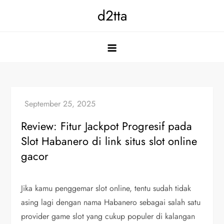
Skip
d2tta
to
content
Review: Fitur Jackpot Progresif pada
Slot Habanero di link situs slot online
gacor
Jika kamu penggemar slot online, tentu sudah tidak
asing lagi dengan nama Habanero sebagai salah satu
provider game slot yang cukup populer di kalangan