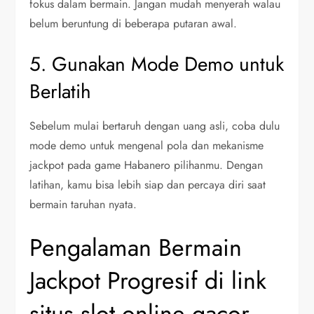
fokus dalam bermain. Jangan mudah menyerah walau
belum beruntung di beberapa putaran awal.
5. Gunakan Mode Demo untuk
Berlatih
Sebelum mulai bertaruh dengan uang asli, coba dulu
mode demo untuk mengenal pola dan mekanisme
jackpot pada game Habanero pilihanmu. Dengan
latihan, kamu bisa lebih siap dan percaya diri saat
bermain taruhan nyata.
Pengalaman Bermain
Jackpot Progresif di link
situs slot online gacor