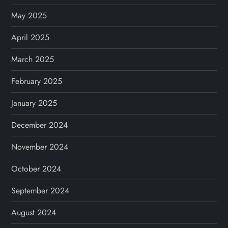
May 2025
April 2025
March 2025
February 2025
January 2025
December 2024
November 2024
October 2024
September 2024
August 2024