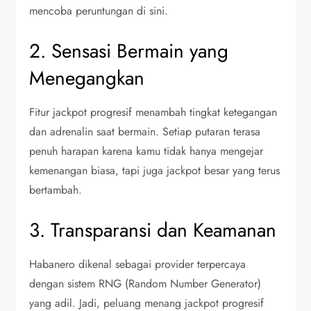
mencoba peruntungan di sini.
2. Sensasi Bermain yang
Menegangkan
Fitur jackpot progresif menambah tingkat ketegangan
dan adrenalin saat bermain. Setiap putaran terasa
penuh harapan karena kamu tidak hanya mengejar
kemenangan biasa, tapi juga jackpot besar yang terus
bertambah.
3. Transparansi dan Keamanan
Habanero dikenal sebagai provider terpercaya
dengan sistem RNG (Random Number Generator)
yang adil. Jadi, peluang menang jackpot progresif