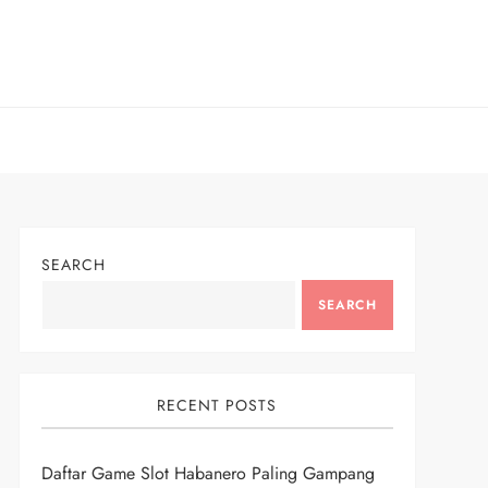
SEARCH
SEARCH
RECENT POSTS
Daftar Game Slot Habanero Paling Gampang