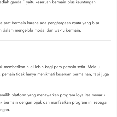
hadiah ganda,” yaitu keseruan bermain plus keuntungan
as saat bermain karena ada penghargaan nyata yang bisa
lin dalam mengelola modal dan waktu bermain.
uk memberikan nilai lebih bagi para pemain setia. Melalui
P, pemain tidak hanya menikmati keseruan permainan, tapi juga
k memilih platform yang menawarkan program loyalitas menarik
k bermain dengan bijak dan manfaatkan program ini sebagai
angan.