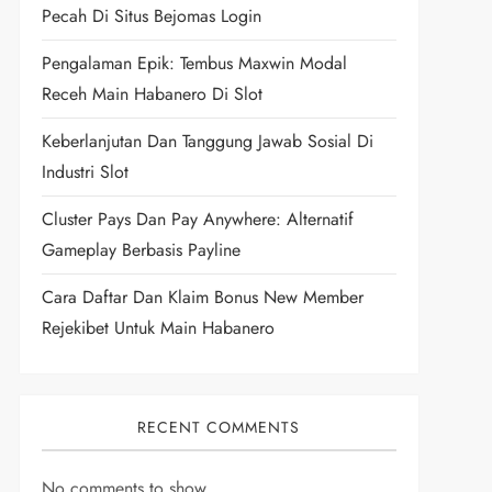
Pecah Di Situs Bejomas Login
Pengalaman Epik: Tembus Maxwin Modal
Receh Main Habanero Di Slot
Keberlanjutan Dan Tanggung Jawab Sosial Di
Industri Slot
Cluster Pays Dan Pay Anywhere: Alternatif
Gameplay Berbasis Payline
Cara Daftar Dan Klaim Bonus New Member
Rejekibet Untuk Main Habanero
RECENT COMMENTS
No comments to show.