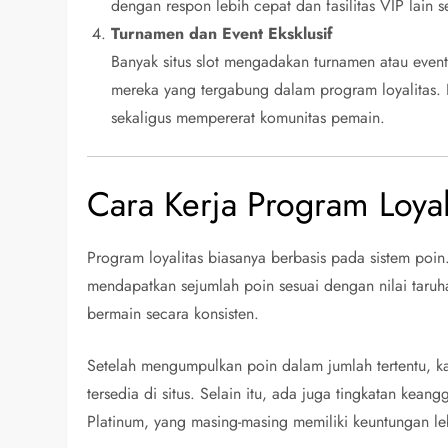
dengan respon lebih cepat dan fasilitas VIP lain s
Turnamen dan Event Eksklusif
Banyak situs slot mengadakan turnamen atau event
mereka yang tergabung dalam program loyalitas. 
sekaligus mempererat komunitas pemain.
Cara Kerja Program Loyali
Program loyalitas biasanya berbasis pada sistem poi
mendapatkan sejumlah poin sesuai dengan nilai taruh
bermain secara konsisten.
Setelah mengumpulkan poin dalam jumlah tertentu, k
tersedia di situs. Selain itu, ada juga tingkatan kea
Platinum, yang masing-masing memiliki keuntungan le