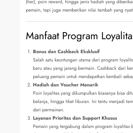
(tier), poin reward, hingga jenis hadiah yang diberi
pemain, tapi juga memberikan nilai tambah yang nyat
Manfaat Program Loyalit
Bonus dan Cashback Eksklusif
Salah satu keuntungan utama dari program loyalit
baru atau yang jarang bermain. Cashback dari ker
peluang pemain untuk mendapatkan kembali seba
Hadiah dan Voucher Menarik
Poin loyalitas yang dikumpulkan biasanya bisa di
belanja, hingga tiket liburan. Ini tentu menjad
dari permainan.
Layanan Prioritas dan Support Khusus
Pemain yang tergabung dalam program loyalitas 