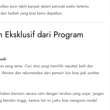
ulkan poin lebih banyak dalam periode waktu tertentu.
s dan hadiah yang bisa kamu dapatkan.
 Eksklusif dari Program
baik
as yang sama. Cari situs yang memiliki reputasi baik dan
. Review dan rekomendasi dari pemain lain bisa jadi sumber
hakan bermain secara rutin dengan taruhan yang wajar. Jangan
 berisiko tinggi, karena hal ini justru bisa menguras modal