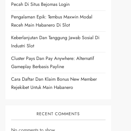
Pecah Di Situs Bejomas Login
Pengalaman Epik: Tembus Maxwin Modal
Receh Main Habanero Di Slot
Keberlanjutan Dan Tanggung Jawab Sosial Di
Industri Slot
Cluster Pays Dan Pay Anywhere: Alternatif
Gameplay Berbasis Payline
Cara Daftar Dan Klaim Bonus New Member
Rejekibet Untuk Main Habanero
RECENT COMMENTS
No comments to show.