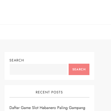
SEARCH
SEARCH
RECENT POSTS
Daftar Game Slot Habanero Paling Gampang