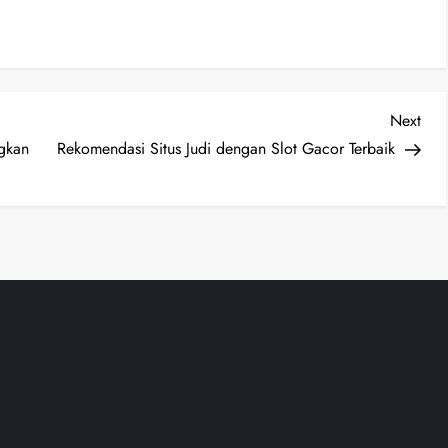
Nex
Next
Post
gkan
Rekomendasi Situs Judi dengan Slot Gacor Terbaik