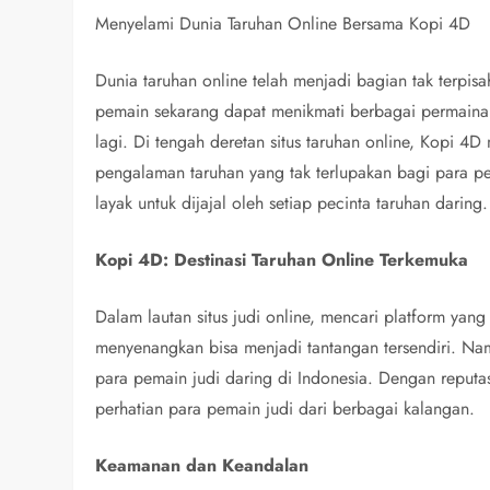
Menyelami Dunia Taruhan Online Bersama Kopi 4D
Dunia taruhan online telah menjadi bagian tak terpi
pemain sekarang dapat menikmati berbagai permainan j
lagi. Di tengah deretan situs taruhan online, Kopi 4
pengalaman taruhan yang tak terlupakan bagi para pe
layak untuk dijajal oleh setiap pecinta taruhan daring.
Kopi 4D: Destinasi Taruhan Online Terkemuka
Dalam lautan situs judi online, mencari platform y
menyenangkan bisa menjadi tantangan tersendiri. N
para pemain judi daring di Indonesia. Dengan reputa
perhatian para pemain judi dari berbagai kalangan.
Keamanan dan Keandalan