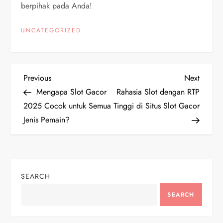
berpihak pada Anda!
UNCATEGORIZED
P
Previous
Next
Previous
Next
Post
Post
Mengapa Slot Gacor
Rahasia Slot dengan RTP
o
2025 Cocok untuk Semua
Tinggi di Situs Slot Gacor
Jenis Pemain?
s
t
n
SEARCH
a
SEARCH
v