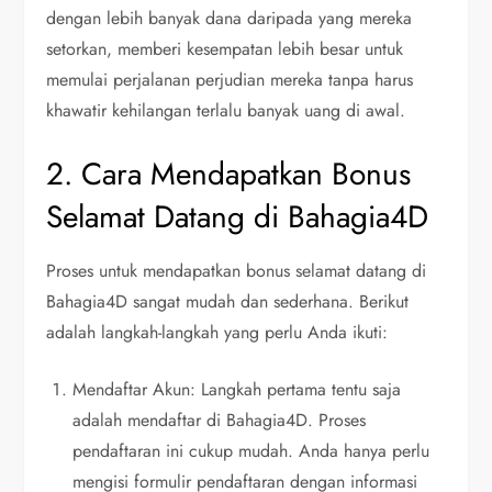
dengan lebih banyak dana daripada yang mereka
setorkan, memberi kesempatan lebih besar untuk
memulai perjalanan perjudian mereka tanpa harus
khawatir kehilangan terlalu banyak uang di awal.
2. Cara Mendapatkan Bonus
Selamat Datang di Bahagia4D
Proses untuk mendapatkan bonus selamat datang di
Bahagia4D sangat mudah dan sederhana. Berikut
adalah langkah-langkah yang perlu Anda ikuti:
Mendaftar Akun: Langkah pertama tentu saja
adalah mendaftar di Bahagia4D. Proses
pendaftaran ini cukup mudah. Anda hanya perlu
mengisi formulir pendaftaran dengan informasi