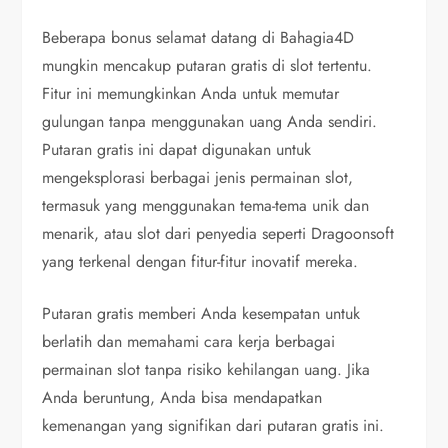
Beberapa bonus selamat datang di Bahagia4D
mungkin mencakup putaran gratis di slot tertentu.
Fitur ini memungkinkan Anda untuk memutar
gulungan tanpa menggunakan uang Anda sendiri.
Putaran gratis ini dapat digunakan untuk
mengeksplorasi berbagai jenis permainan slot,
termasuk yang menggunakan tema-tema unik dan
menarik, atau slot dari penyedia seperti Dragoonsoft
yang terkenal dengan fitur-fitur inovatif mereka.
Putaran gratis memberi Anda kesempatan untuk
berlatih dan memahami cara kerja berbagai
permainan slot tanpa risiko kehilangan uang. Jika
Anda beruntung, Anda bisa mendapatkan
kemenangan yang signifikan dari putaran gratis ini.