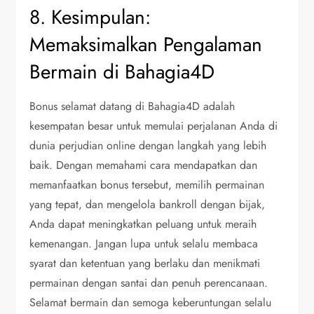
8. Kesimpulan:
Memaksimalkan Pengalaman
Bermain di Bahagia4D
Bonus selamat datang di Bahagia4D adalah
kesempatan besar untuk memulai perjalanan Anda di
dunia perjudian online dengan langkah yang lebih
baik. Dengan memahami cara mendapatkan dan
memanfaatkan bonus tersebut, memilih permainan
yang tepat, dan mengelola bankroll dengan bijak,
Anda dapat meningkatkan peluang untuk meraih
kemenangan. Jangan lupa untuk selalu membaca
syarat dan ketentuan yang berlaku dan menikmati
permainan dengan santai dan penuh perencanaan.
Selamat bermain dan semoga keberuntungan selalu