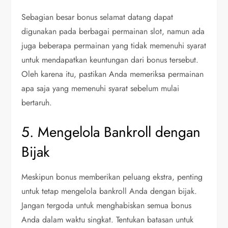
Sebagian besar bonus selamat datang dapat
digunakan pada berbagai permainan slot, namun ada
juga beberapa permainan yang tidak memenuhi syarat
untuk mendapatkan keuntungan dari bonus tersebut.
Oleh karena itu, pastikan Anda memeriksa permainan
apa saja yang memenuhi syarat sebelum mulai
bertaruh.
5. Mengelola Bankroll dengan
Bijak
Meskipun bonus memberikan peluang ekstra, penting
untuk tetap mengelola bankroll Anda dengan bijak.
Jangan tergoda untuk menghabiskan semua bonus
Anda dalam waktu singkat. Tentukan batasan untuk