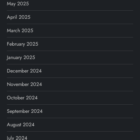
May 2025
April 2025
March 2025
February 2025
January 2025
December 2024
November 2024
October 2024
September 2024
August 2024
July 2024