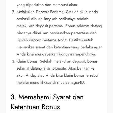
yang diperlukan dan membuat akun.
Melakukan Deposit Pertama: Setelah akun Anda
berhasil dibuat, langkah berikutnya adalah
melakukan deposit pertama. Bonus selamat datang
biasanya diberikan berdasarkan persentase dari
jumlah deposit pertama Anda. Pastikan untuk
memeriksa syarat dan ketentuan yang berlaku agar
Anda bisa mendapatkan bonus ini sepenuhnya.
Klaim Bonus: Setelah melakukan deposit, bonus
selamat datang akan otomatis ditambahkan ke
akun Anda, atau Anda bisa klaim bonus tersebut
melalui menu khusus di situs Bahagia4D.
3. Memahami Syarat dan
Ketentuan Bonus