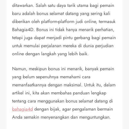
ditawarkan. Salah satu daya tarik utama bagi pemain
baru adalah bonus selamat datang yang sering kali
diberikan oleh platform-platform judi online, termasuk
Bahagia4D. Bonus ini tidak hanya menarik perhatian,
tetapi juga dapat menjadi pintu gerbang bagi pemain
untuk memulai perjalanan mereka di dunia perjudian
online dengan langkah yang lebih baik.
Namun, meskipun bonus ini menarik, banyak pemain
yang belum sepenuhnya memahami cara
memanfaatkannya dengan maksimal. Untuk itu, dalam
artikel ini, kita akan membahas panduan lengkap
tentang cara menggunakan bonus selamat datang di
bahagia4d
dengan bijak, agar pengalaman bermain
Anda semakin menyenangkan dan menguntungkan.