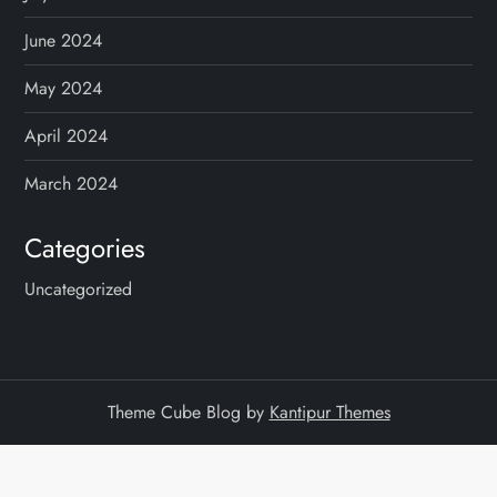
June 2024
May 2024
April 2024
March 2024
Categories
Uncategorized
Theme Cube Blog by
Kantipur Themes