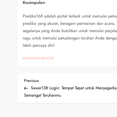
Kesimpulan
Prediksi168 adalah portal terbaik untuk memulai pet
prediksi yang akurat, beragam permainan dan acara,
segalanya yang Anda butuhkan untuk memulai perjala
ragu untuk memulai petualangan taruhan Anda dengan 
lebih percaya diri!
UNCATEGORIZED
P
Previous
Previous
Post
Sawer138 Login: Tempat Tepat untuk Menyegarka
o
Semangat Taruhanmu
s