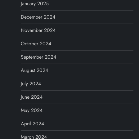
January 2025
December 2024
November 2024
October 2024
September 2024
August 2024
July 2024
June 2024
May 2024
April 2024
March 2024