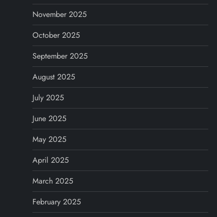
n
November 2025
October 2025
September 2025
August 2025
July 2025
June 2025
May 2025
April 2025
March 2025
February 2025