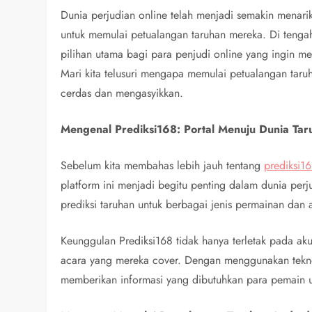
Dunia perjudian online telah menjadi semakin menari
untuk memulai petualangan taruhan mereka. Di tengah
pilihan utama bagi para penjudi online yang ingin m
Mari kita telusuri mengapa memulai petualangan tar
cerdas dan mengasyikkan.
Mengenal Prediksi168: Portal Menuju Dunia Tar
Sebelum kita membahas lebih jauh tentang
prediksi1
platform ini menjadi begitu penting dalam dunia per
prediksi taruhan untuk berbagai jenis permainan dan 
Keunggulan Prediksi168 tidak hanya terletak pada ak
acara yang mereka cover. Dengan menggunakan tekno
memberikan informasi yang dibutuhkan para pemain 