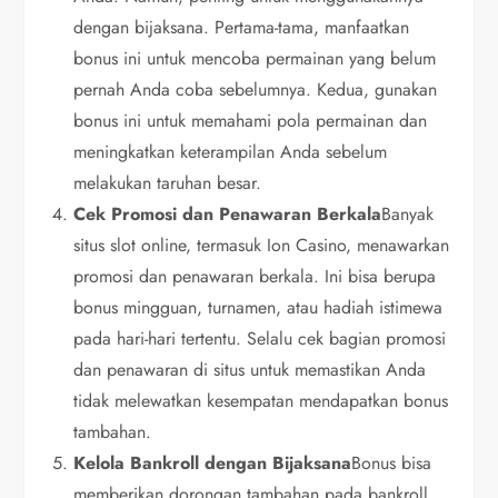
dengan bijaksana. Pertama-tama, manfaatkan
bonus ini untuk mencoba permainan yang belum
pernah Anda coba sebelumnya. Kedua, gunakan
bonus ini untuk memahami pola permainan dan
meningkatkan keterampilan Anda sebelum
melakukan taruhan besar.
Cek Promosi dan Penawaran Berkala
Banyak
situs slot online, termasuk Ion Casino, menawarkan
promosi dan penawaran berkala. Ini bisa berupa
bonus mingguan, turnamen, atau hadiah istimewa
pada hari-hari tertentu. Selalu cek bagian promosi
dan penawaran di situs untuk memastikan Anda
tidak melewatkan kesempatan mendapatkan bonus
tambahan.
Kelola Bankroll dengan Bijaksana
Bonus bisa
memberikan dorongan tambahan pada bankroll