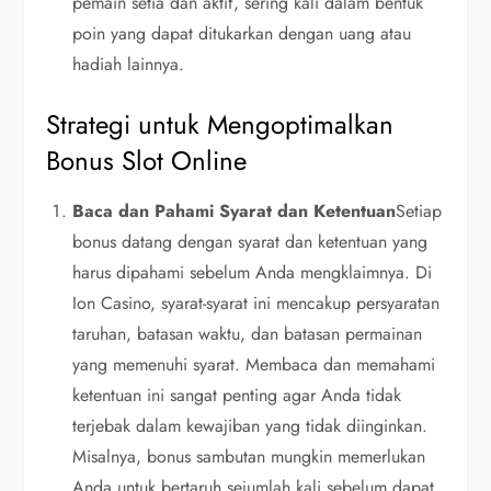
pemain setia dan aktif, sering kali dalam bentuk
poin yang dapat ditukarkan dengan uang atau
hadiah lainnya.
Strategi untuk Mengoptimalkan
Bonus Slot Online
Baca dan Pahami Syarat dan Ketentuan
Setiap
bonus datang dengan syarat dan ketentuan yang
harus dipahami sebelum Anda mengklaimnya. Di
Ion Casino, syarat-syarat ini mencakup persyaratan
taruhan, batasan waktu, dan batasan permainan
yang memenuhi syarat. Membaca dan memahami
ketentuan ini sangat penting agar Anda tidak
terjebak dalam kewajiban yang tidak diinginkan.
Misalnya, bonus sambutan mungkin memerlukan
Anda untuk bertaruh sejumlah kali sebelum dapat