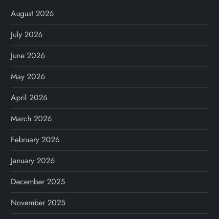
August 2026
July 2026
June 2026
May 2026
April 2026
March 2026
February 2026
January 2026
December 2025
November 2025