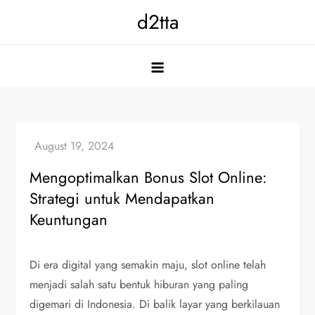
Skip
d2tta
to
content
Mengoptimalkan Bonus Slot Online:
Strategi untuk Mendapatkan
Keuntungan
Di era digital yang semakin maju, slot online telah
menjadi salah satu bentuk hiburan yang paling
digemari di Indonesia. Di balik layar yang berkilauan