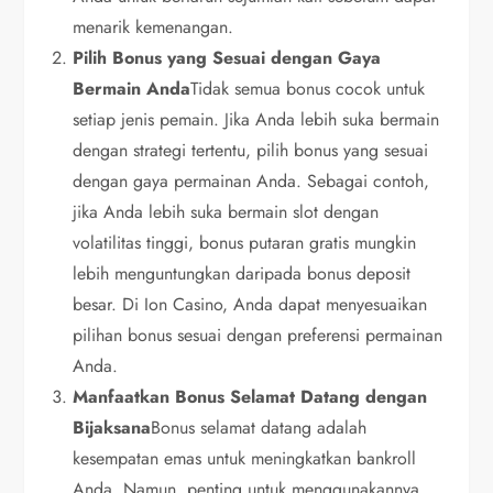
menarik kemenangan.
Pilih Bonus yang Sesuai dengan Gaya
Bermain Anda
Tidak semua bonus cocok untuk
setiap jenis pemain. Jika Anda lebih suka bermain
dengan strategi tertentu, pilih bonus yang sesuai
dengan gaya permainan Anda. Sebagai contoh,
jika Anda lebih suka bermain slot dengan
volatilitas tinggi, bonus putaran gratis mungkin
lebih menguntungkan daripada bonus deposit
besar. Di Ion Casino, Anda dapat menyesuaikan
pilihan bonus sesuai dengan preferensi permainan
Anda.
Manfaatkan Bonus Selamat Datang dengan
Bijaksana
Bonus selamat datang adalah
kesempatan emas untuk meningkatkan bankroll
Anda. Namun, penting untuk menggunakannya