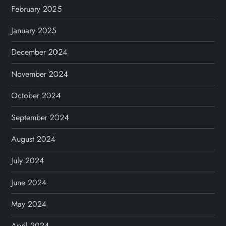
February 2025
January 2025
December 2024
November 2024
October 2024
September 2024
August 2024
July 2024
June 2024
May 2024
April 2024