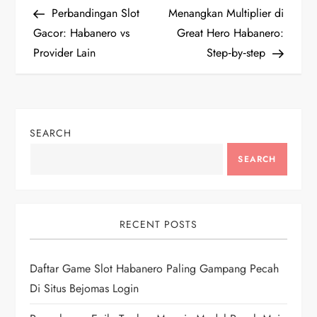
Post
Post
Perbandingan Slot
Menangkan Multiplier di
o
Gacor: Habanero vs
Great Hero Habanero:
Provider Lain
Step‑by‑step
s
t
n
SEARCH
a
SEARCH
v
i
RECENT POSTS
g
Daftar Game Slot Habanero Paling Gampang Pecah
Di Situs Bejomas Login
a