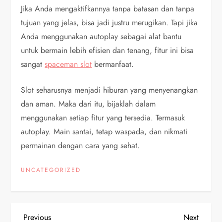
Jika Anda mengaktifkannya tanpa batasan dan tanpa
tujuan yang jelas, bisa jadi justru merugikan. Tapi jika
Anda menggunakan autoplay sebagai alat bantu
untuk bermain lebih efisien dan tenang, fitur ini bisa
sangat
spaceman slot
bermanfaat.
Slot seharusnya menjadi hiburan yang menyenangkan
dan aman. Maka dari itu, bijaklah dalam
menggunakan setiap fitur yang tersedia. Termasuk
autoplay. Main santai, tetap waspada, dan nikmati
permainan dengan cara yang sehat.
UNCATEGORIZED
P
Previous
Next
Previous
Next