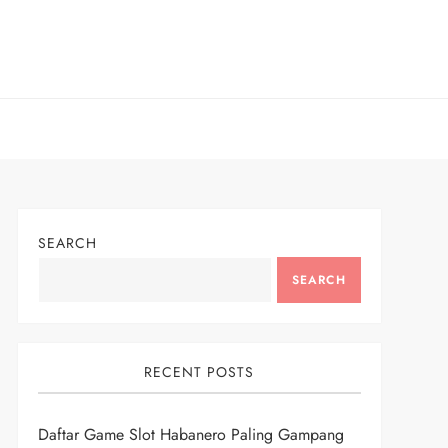
SEARCH
SEARCH
RECENT POSTS
Daftar Game Slot Habanero Paling Gampang