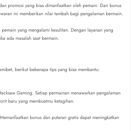
dan promosi yang bisa dimanfaatkan oleh pemain. Dari bonus
awaran ini memberikan nilai tambah bagi pengalaman bermain.
pemain yang mengalami kesulitan. Dengan layanan yang
jika ada masalah saat bermain.
amibet, berikut beberapa tips yang bisa membantu:
ri Hacksaw Gaming. Setiap permainan menawarkan pengalaman
orit baru yang membuatmu ketagihan.
. Memanfaatkan bonus dan putaran gratis dapat meningkatkan