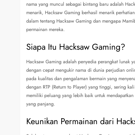
nama yang muncul sebagai bintang baru adalah Hack
menarik, Hacksaw Gaming berhasil menarik perhatian 
dalam tentang Hacksaw Gaming dan mengapa Mamibet 
permainan mereka.
Siapa Itu Hacksaw Gaming?
Hacksaw Gaming adalah penyedia perangkat lunak ya
dengan cepat mengukir nama di dunia perjudian onlin
pada kualitas dan pengalaman bermain yang menye
dengan RTP (Return to Player) yang tinggi, sering ka
memiliki peluang yang lebih baik untuk mendapatkan
yang panjang.
Keunikan Permainan dari Hac