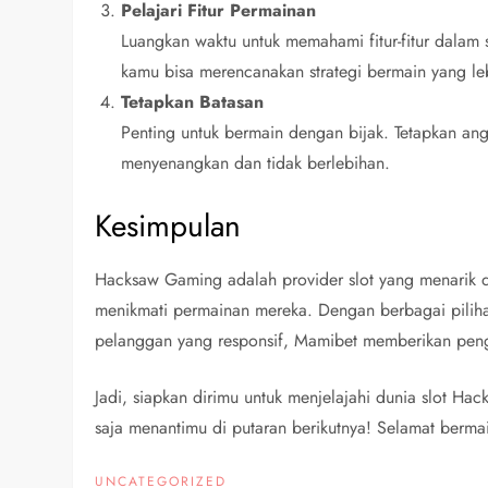
Pelajari Fitur Permainan
Luangkan waktu untuk memahami fitur-fitur dalam 
kamu bisa merencanakan strategi bermain yang le
Tetapkan Batasan
Penting untuk bermain dengan bijak. Tetapkan a
menyenangkan dan tidak berlebihan.
Kesimpulan
Hacksaw Gaming adalah provider slot yang menarik d
menikmati permainan mereka. Dengan berbagai pili
pelanggan yang responsif, Mamibet memberikan pe
Jadi, siapkan dirimu untuk menjelajahi dunia slot H
saja menantimu di putaran berikutnya! Selamat berm
UNCATEGORIZED