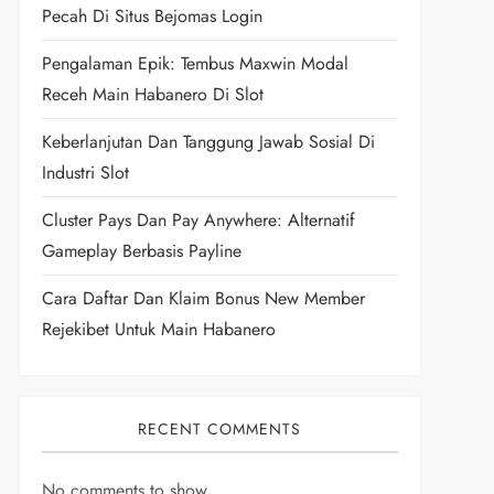
Pecah Di Situs Bejomas Login
Pengalaman Epik: Tembus Maxwin Modal
Receh Main Habanero Di Slot
Keberlanjutan Dan Tanggung Jawab Sosial Di
Industri Slot
Cluster Pays Dan Pay Anywhere: Alternatif
Gameplay Berbasis Payline
Cara Daftar Dan Klaim Bonus New Member
Rejekibet Untuk Main Habanero
RECENT COMMENTS
No comments to show.