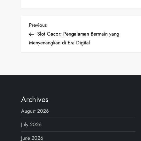
P
Previous
Previous
Post
Slot Gacor: Pengalaman Bermain yang
o
Menyenangkan di Era Digital
s
t
n
Archives
a
August 2026
v
July 2026
i
June 2026