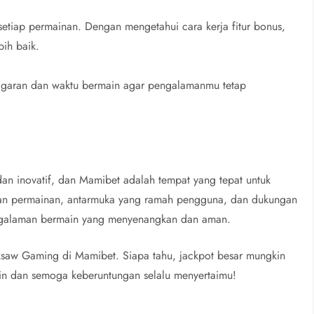
setiap permainan. Dengan mengetahui cara kerja fitur bonus,
bih baik.
nggaran dan waktu bermain agar pengalamanmu tetap
an inovatif, dan Mamibet adalah tempat yang tepat untuk
han permainan, antarmuka yang ramah pengguna, dan dukungan
ngalaman bermain yang menyenangkan dan aman.
acksaw Gaming di Mamibet. Siapa tahu, jackpot besar mungkin
ain dan semoga keberuntungan selalu menyertaimu!