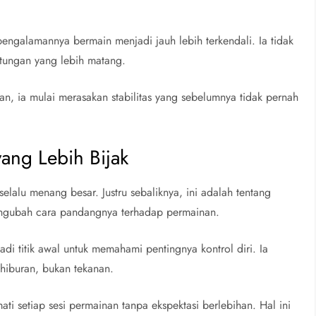
engalamannya bermain menjadi jauh lebih terkendali. Ia tidak
itungan yang lebih matang.
n, ia mulai merasakan stabilitas yang sebelumnya tidak pernah
ang Lebih Bijak
elalu menang besar. Justru sebaliknya, ini adalah tentang
engubah cara pandangnya terhadap permainan.
di titik awal untuk memahami pentingnya kontrol diri. Ia
hiburan, bukan tekanan.
ti setiap sesi permainan tanpa ekspektasi berlebihan. Hal ini