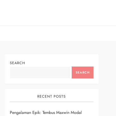
SEARCH
SEARCH
RECENT POSTS
Pengalaman Epik: Tembus Maxwin Modal