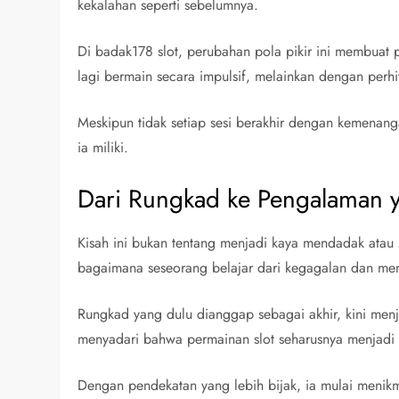
kekalahan seperti sebelumnya.
Di badak178 slot, perubahan pola pikir ini membuat p
lagi bermain secara impulsif, melainkan dengan perh
Meskipun tidak setiap sesi berakhir dengan kemenanga
ia miliki.
Dari Rungkad ke Pengalaman y
Kisah ini bukan tentang menjadi kaya mendadak atau s
bagaimana seseorang belajar dari kegagalan dan m
Rungkad yang dulu dianggap sebagai akhir, kini menja
menyadari bahwa permainan slot seharusnya menjadi 
Dengan pendekatan yang lebih bijak, ia mulai menikma