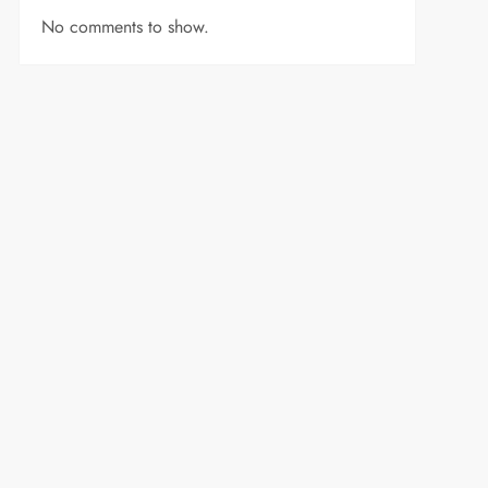
No comments to show.