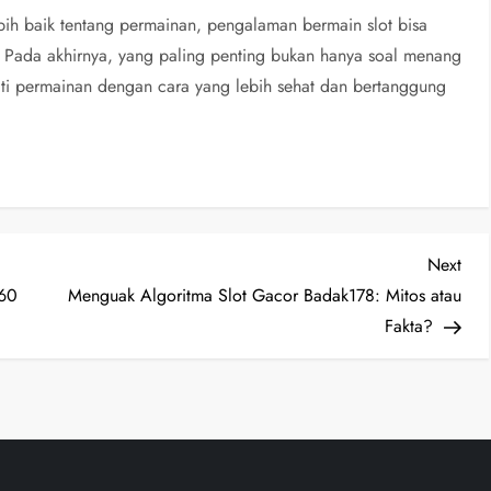
ih baik tentang permainan, pengalaman bermain slot bisa
 Pada akhirnya, yang paling penting bukan hanya soal menang
ati permainan dengan cara yang lebih sehat dan bertanggung
Nex
Next
Post
<60
Menguak Algoritma Slot Gacor Badak178: Mitos atau
Fakta?