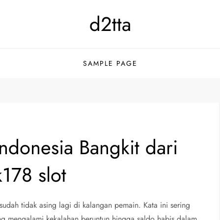
d2tta
SAMPLE PAGE
Indonesia Bangkit dari
178 slot
sudah tidak asing lagi di kalangan pemain. Kata ini sering
ng mengalami kekalahan beruntun hingga saldo habis dalam