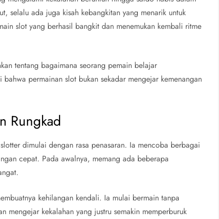
ut, selalu ada juga kisah kebangkitan yang menarik untuk
main slot yang berhasil bangkit dan menemukan kembali ritme
inkan tentang bagaimana seorang pemain belajar
mi bahwa permainan slot bukan sekadar mengejar kemenangan
dan Rungkad
 slotter dimulai dengan rasa penasaran. Ia mencoba berbagai
angan cepat. Pada awalnya, memang ada beberapa
angat.
 membuatnya kehilangan kendali. Ia mulai bermain tanpa
 dan mengejar kekalahan yang justru semakin memperburuk