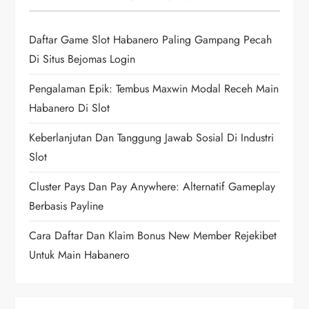
a
Daftar Game Slot Habanero Paling Gampang Pecah
t
Di Situs Bejomas Login
i
Pengalaman Epik: Tembus Maxwin Modal Receh Main
Habanero Di Slot
o
Keberlanjutan Dan Tanggung Jawab Sosial Di Industri
n
Slot
Cluster Pays Dan Pay Anywhere: Alternatif Gameplay
Berbasis Payline
Cara Daftar Dan Klaim Bonus New Member Rejekibet
Untuk Main Habanero