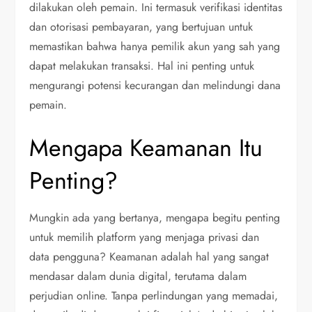
dilakukan oleh pemain. Ini termasuk verifikasi identitas
dan otorisasi pembayaran, yang bertujuan untuk
memastikan bahwa hanya pemilik akun yang sah yang
dapat melakukan transaksi. Hal ini penting untuk
mengurangi potensi kecurangan dan melindungi dana
pemain.
Mengapa Keamanan Itu
Penting?
Mungkin ada yang bertanya, mengapa begitu penting
untuk memilih platform yang menjaga privasi dan
data pengguna? Keamanan adalah hal yang sangat
mendasar dalam dunia digital, terutama dalam
perjudian online. Tanpa perlindungan yang memadai,