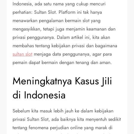
Indonesia, ada satu nama yang cukup mencuri
perhatian: Sultan Slot. Platform ini tak hanya
menawarkan pengalaman bermain slot yang
mengasyikkan, tetapi juga menjamin keamanan dan
privasi penggunanya. Dalam artikel ini, kita akan
membahas tentang kebijakan privasi dan bagaimana
sultan slot
menjaga data penggunanya, agar para
pemain dapat bermain dengan tenang dan aman.
Meningkatnya Kasus JiIi
di Indonesia
Sebelum kita masuk lebih jauh ke dalam kebijakan
privasi Sultan Slot, ada baiknya kita menyentuh sedikit
tentang fenomena perjudian online yang marak di