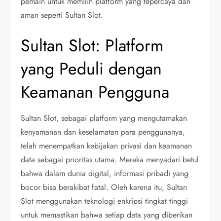
pemain untuk memilih platform yang tepercaya dan
aman seperti Sultan Slot.
Sultan Slot: Platform
yang Peduli dengan
Keamanan Pengguna
Sultan Slot, sebagai platform yang mengutamakan
kenyamanan dan keselamatan para penggunanya,
telah menempatkan kebijakan privasi dan keamanan
data sebagai prioritas utama. Mereka menyadari betul
bahwa dalam dunia digital, informasi pribadi yang
bocor bisa berakibat fatal. Oleh karena itu, Sultan
Slot menggunakan teknologi enkripsi tingkat tinggi
untuk memastikan bahwa setiap data yang diberikan