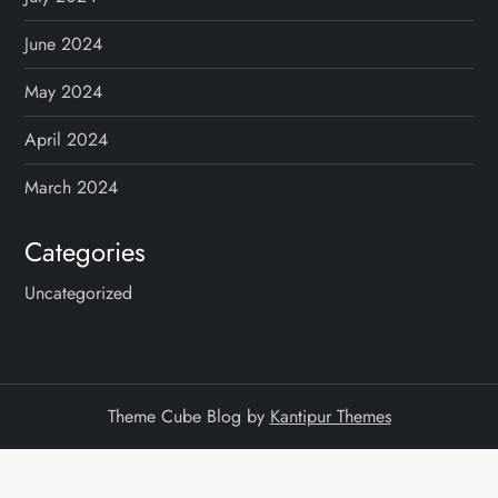
June 2024
May 2024
April 2024
March 2024
Categories
Uncategorized
Theme Cube Blog by
Kantipur Themes