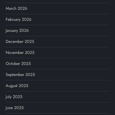
March 2026
February 2026
January 2026
December 2025
November 2025
October 2025
September 2025
August 2025
July 2025
June 2025