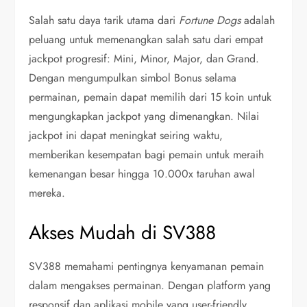
Salah satu daya tarik utama dari
Fortune Dogs
adalah
peluang untuk memenangkan salah satu dari empat
jackpot progresif: Mini, Minor, Major, dan Grand.
Dengan mengumpulkan simbol Bonus selama
permainan, pemain dapat memilih dari 15 koin untuk
mengungkapkan jackpot yang dimenangkan.
Nilai
jackpot ini dapat meningkat seiring waktu,
memberikan kesempatan bagi pemain untuk meraih
kemenangan besar hingga 10.000x taruhan awal
mereka.
Akses Mudah di SV388
SV388 memahami pentingnya kenyamanan pemain
dalam mengakses permainan.
Dengan platform yang
responsif dan aplikasi mobile yang user-friendly,