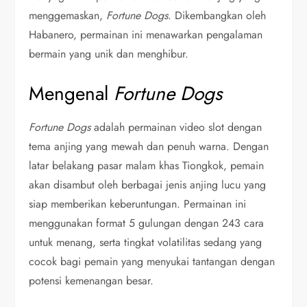
menggemaskan,
Fortune Dogs
.
Dikembangkan oleh
Habanero, permainan ini menawarkan pengalaman
bermain yang unik dan menghibur.
Mengenal
Fortune Dogs
Fortune Dogs
adalah permainan video slot dengan
tema anjing yang mewah dan penuh warna.
Dengan
latar belakang pasar malam khas Tiongkok, pemain
akan disambut oleh berbagai jenis anjing lucu yang
siap memberikan keberuntungan.
Permainan ini
menggunakan format 5 gulungan dengan 243 cara
untuk menang, serta tingkat volatilitas sedang yang
cocok bagi pemain yang menyukai tantangan dengan
potensi kemenangan besar.