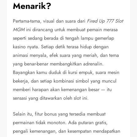
Menarik?
Pertama-tama, visual dan suara dari
Fired Up 777 Slot
MGM
ini dirancang untuk membuat pemain merasa
seperti sedang berada di tengah lampu gemerlap
kasino nyata. Setiap detik terasa hidup dengan
animasi menyala, efek suara yang meriah, dan tema
yang benar-benar membangkitkan adrenalin.
Bayangkan kamu duduk di kursi empuk, suara mesin
bekerja, dan setiap kombinasi simbol yang muncul
memberi harapan akan kemenangan besar — itu
sensasi yang ditawarkan oleh slot ini.
Selain itu, fitur bonus yang tersedia membuat
permainan tidak monoton. Ada putaran gratis,
pengali kemenangan, dan kesempatan mendapatkan