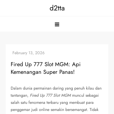
Skip
d2tta
to
content
Fired Up 777 Slot MGM: Api
Kemenangan Super Panas!
Dalam dunia permainan daring yang penuh kilau dan
tantangan,
Fired Up 777 Slot MGM
muncul sebagai
salah satu fenomena terbaru yang membuat para
penggemar judi online semakin bersemangat. Tidak