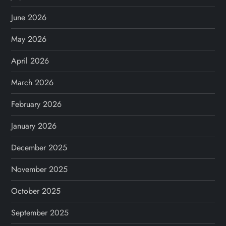
June 2026
May 2026
April 2026
March 2026
February 2026
January 2026
December 2025
November 2025
October 2025
September 2025