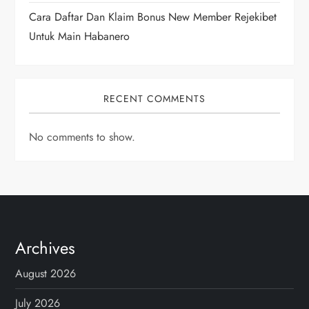
Cara Daftar Dan Klaim Bonus New Member Rejekibet
Untuk Main Habanero
RECENT COMMENTS
No comments to show.
Archives
August 2026
July 2026