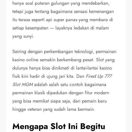
hanya soal putaran gulungan yang mendebarkan,
tetapi juga tentang bagaimana sensasi kemenangan
itu terasa seperti api super panas yang membara di
setiap kesempatan — layaknya ledakan di malam
yang sunyi.
Seiring dengan perkembangan teknologi, permainan
kasino online semakin berkembang pesat. Slot yang
dulunya hanya bisa dinikmati di lantai-lantai kasino
fisik kini hadir di ujung jari kita. Dan
Fired Up 777
Slot MGM
adalah salah satu contoh bagaimana
permainan klasik dipadukan dengan fitur modern
yang bisa memikat siapa saja, dari pemain baru
hingga veteran yang sudah lama bermain.
Mengapa Slot Ini Begitu