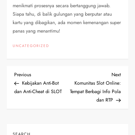
menikmati prosesnya secara bertanggung jawab.
Siapa tahu, di balik gulungan yang berputar atau
kartu yang dibagikan, ada momen kemenangan super
panas yang menantimu!
UNCATEGORIZED
P
Previous
Next
Previous
Next
Post
Post
Kebijakan Anti-Bot
Komunitas Slot Online:
o
dan Anti-Cheat di SLOT
Tempat Berbagi Info Pola
dan RTP
s
t
n
SEARCH