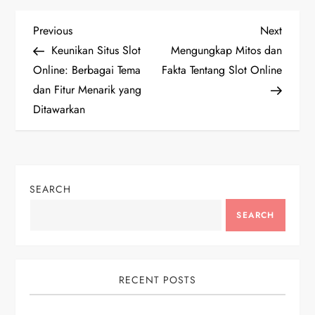
P
Previous
Next
Previous
Next
Post
Post
Keunikan Situs Slot
Mengungkap Mitos dan
o
Online: Berbagai Tema
Fakta Tentang Slot Online
dan Fitur Menarik yang
s
Ditawarkan
t
n
SEARCH
a
SEARCH
v
i
RECENT POSTS
g