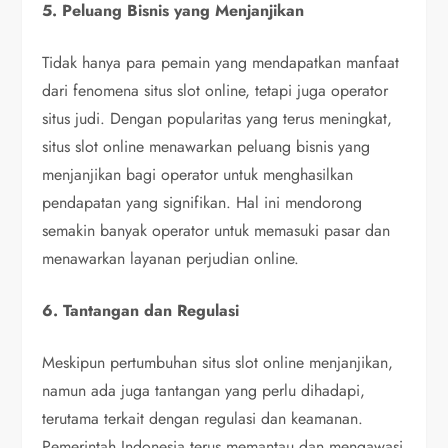
5. Peluang Bisnis yang Menjanjikan
Tidak hanya para pemain yang mendapatkan manfaat
dari fenomena situs slot online, tetapi juga operator
situs judi. Dengan popularitas yang terus meningkat,
situs slot online menawarkan peluang bisnis yang
menjanjikan bagi operator untuk menghasilkan
pendapatan yang signifikan. Hal ini mendorong
semakin banyak operator untuk memasuki pasar dan
menawarkan layanan perjudian online.
6. Tantangan dan Regulasi
Meskipun pertumbuhan situs slot online menjanjikan,
namun ada juga tantangan yang perlu dihadapi,
terutama terkait dengan regulasi dan keamanan.
Pemerintah Indonesia terus memantau dan mengawasi