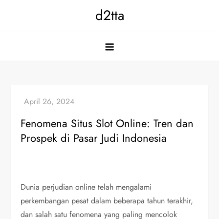
Skip
d2tta
to
content
Fenomena Situs Slot Online: Tren dan
Prospek di Pasar Judi Indonesia
Dunia perjudian online telah mengalami
perkembangan pesat dalam beberapa tahun terakhir,
dan salah satu fenomena yang paling mencolok