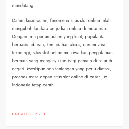
mendatang.
Dalam kesimpulan, fenomena situs slot online telah
mengubah lanskap perjudian online di Indonesia.
Dengan tren pertumbuhan yang kuat, popularitas
berbasis hiburan, kemudahan akses, dan inovasi
teknologi, situs slot online menawarkan pengalaman
bermain yang mengasyikkan bagi pemain di seluruh
negeri. Meskipun ada tantangan yang perlu diatasi,
prospek masa depan situs slot online di pasar judi
Indonesia tetap cerah.
UNCATEGORIZED