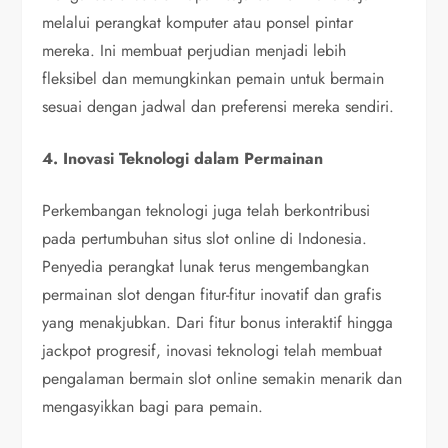
melalui perangkat komputer atau ponsel pintar
mereka. Ini membuat perjudian menjadi lebih
fleksibel dan memungkinkan pemain untuk bermain
sesuai dengan jadwal dan preferensi mereka sendiri.
4. Inovasi Teknologi dalam Permainan
Perkembangan teknologi juga telah berkontribusi
pada pertumbuhan situs slot online di Indonesia.
Penyedia perangkat lunak terus mengembangkan
permainan slot dengan fitur-fitur inovatif dan grafis
yang menakjubkan. Dari fitur bonus interaktif hingga
jackpot progresif, inovasi teknologi telah membuat
pengalaman bermain slot online semakin menarik dan
mengasyikkan bagi para pemain.