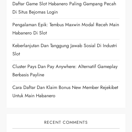
Daftar Game Slot Habanero Paling Gampang Pecah
a
Di Situs Bejomas Login
t
Pengalaman Epik: Tembus Maxwin Modal Receh Main
i
Habanero Di Slot
Keberlanjutan Dan Tanggung Jawab Sosial Di Industri
o
Slot
n
Cluster Pays Dan Pay Anywhere: Alternatif Gameplay
Berbasis Payline
Cara Daftar Dan Klaim Bonus New Member Rejekibet
Untuk Main Habanero
RECENT COMMENTS