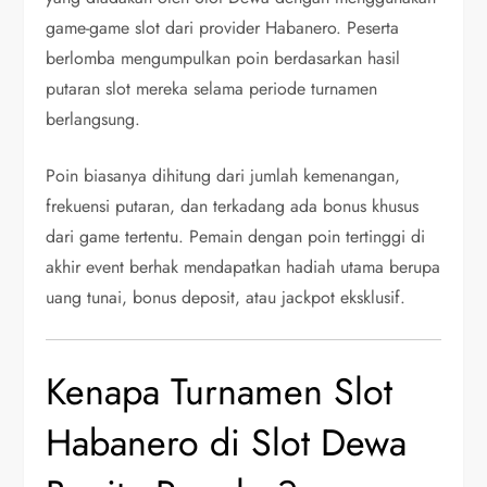
game-game slot dari provider Habanero. Peserta
berlomba mengumpulkan poin berdasarkan hasil
putaran slot mereka selama periode turnamen
berlangsung.
Poin biasanya dihitung dari jumlah kemenangan,
frekuensi putaran, dan terkadang ada bonus khusus
dari game tertentu. Pemain dengan poin tertinggi di
akhir event berhak mendapatkan hadiah utama berupa
uang tunai, bonus deposit, atau jackpot eksklusif.
Kenapa Turnamen Slot
Habanero di Slot Dewa