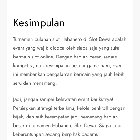
Kesimpulan
Turnamen bulanan slot Habanero di Slot Dewa adalah
event yang wajib dicoba oleh siapa saja yang suka
bermain slot online. Dengan hadiah besar, sensasi
kompetisi, dan kesempatan belajar game baru, event
ini memberikan pengalaman bermain yang jauh lebih
seru dan menantang.
Jadi, jangan sampai kelewatan event berikutnya!
Persiapkan strategi terbaikmu, kelola bankroll dengan
bijak, dan raih kesempatan jadi pemenang hadiah
besar di turnamen Habanero Slot Dewa. Siapa tahu,
keberuntungan sedang berpihak padamu!