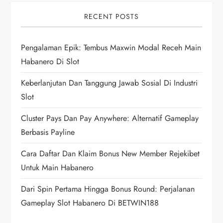
i
RECENT POSTS
g
Pengalaman Epik: Tembus Maxwin Modal Receh Main
a
Habanero Di Slot
t
Keberlanjutan Dan Tanggung Jawab Sosial Di Industri
i
Slot
Cluster Pays Dan Pay Anywhere: Alternatif Gameplay
o
Berbasis Payline
n
Cara Daftar Dan Klaim Bonus New Member Rejekibet
Untuk Main Habanero
Dari Spin Pertama Hingga Bonus Round: Perjalanan
Gameplay Slot Habanero Di BETWIN188