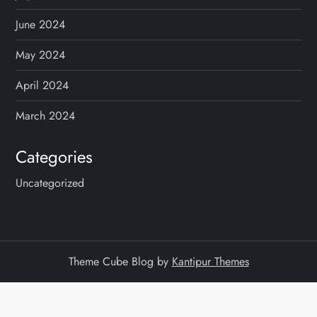
June 2024
May 2024
April 2024
March 2024
Categories
Uncategorized
Theme Cube Blog by
Kantipur Themes