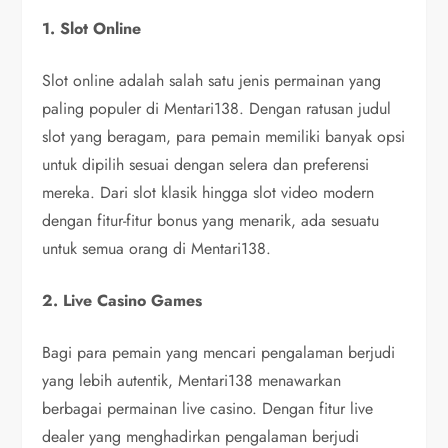
1. Slot Online
Slot online adalah salah satu jenis permainan yang
paling populer di Mentari138. Dengan ratusan judul
slot yang beragam, para pemain memiliki banyak opsi
untuk dipilih sesuai dengan selera dan preferensi
mereka. Dari slot klasik hingga slot video modern
dengan fitur-fitur bonus yang menarik, ada sesuatu
untuk semua orang di Mentari138.
2. Live Casino Games
Bagi para pemain yang mencari pengalaman berjudi
yang lebih autentik, Mentari138 menawarkan
berbagai permainan live casino. Dengan fitur live
dealer yang menghadirkan pengalaman berjudi