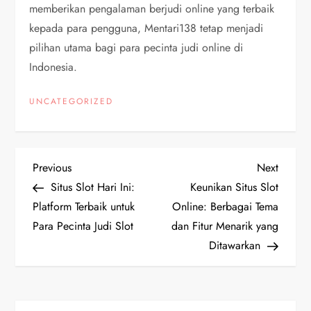
memberikan pengalaman berjudi online yang terbaik
kepada para pengguna, Mentari138 tetap menjadi
pilihan utama bagi para pecinta judi online di
Indonesia.
UNCATEGORIZED
P
Previous
Next
Previous
Next
Post
Post
Situs Slot Hari Ini:
Keunikan Situs Slot
o
Platform Terbaik untuk
Online: Berbagai Tema
Para Pecinta Judi Slot
dan Fitur Menarik yang
s
Ditawarkan
t
n