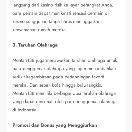
langsung dari kasino fisik ke layar perangkat Anda,
para pemain dapat menikmati sensasi bermain di
kasino sungguhan tanpa harus meninggalkan
kenyamanan rumah mereka.
3. Taruhan Olahraga
Mentari138 juga menawarkan taruhan olahraga untuk
para penggemar olahraga yang ingin menambahkan
sedikit kegembiraan pada pertandingan favorit
mereka. Dari sepak bola hingga bulu tangkis,
Mentari138 memiliki berbagai opsi taruhan olahraga
yang dapat dinikmati oleh para penggemar olahraga
di Indonesia.
Promosi dan Bonus yang Menggiurkan