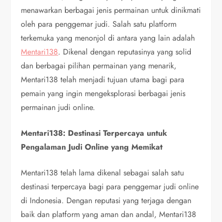
menawarkan berbagai jenis permainan untuk dinikmati
oleh para penggemar judi. Salah satu platform
terkemuka yang menonjol di antara yang lain adalah
Mentari138
. Dikenal dengan reputasinya yang solid
dan berbagai pilihan permainan yang menarik,
Mentari138 telah menjadi tujuan utama bagi para
pemain yang ingin mengeksplorasi berbagai jenis
permainan judi online.
Mentari138: Destinasi Terpercaya untuk
Pengalaman Judi Online yang Memikat
Mentari138 telah lama dikenal sebagai salah satu
destinasi terpercaya bagi para penggemar judi online
di Indonesia. Dengan reputasi yang terjaga dengan
baik dan platform yang aman dan andal, Mentari138