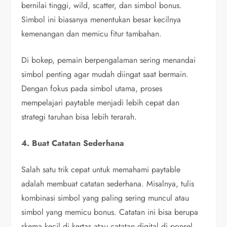
bernilai tinggi, wild, scatter, dan simbol bonus.
Simbol ini biasanya menentukan besar kecilnya
kemenangan dan memicu fitur tambahan.
Di bokep, pemain berpengalaman sering menandai
simbol penting agar mudah diingat saat bermain.
Dengan fokus pada simbol utama, proses
mempelajari paytable menjadi lebih cepat dan
strategi taruhan bisa lebih terarah.
4. Buat Catatan Sederhana
Salah satu trik cepat untuk memahami paytable
adalah membuat catatan sederhana. Misalnya, tulis
kombinasi simbol yang paling sering muncul atau
simbol yang memicu bonus. Catatan ini bisa berupa
skema kecil di kertas atau catatan digital di ponsel.