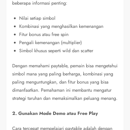
beberapa informasi penting:
Nilai setiap simbol
Kombinasi yang menghasilkan kemenangan
Fitur bonus atau free spin
Pengali kemenangan (multiplier)
Simbol khusus seperti wild dan scatter
Dengan memahami paytable, pemain bisa mengetahui
simbol mana yang paling berharga, kombinasi yang
paling menguntungkan, dan fitur bonus yang bisa
dimanfaatkan. Pemahaman ini membantu mengatur
strategi taruhan dan memaksimalkan peluang menang.
2. Gunakan Mode Demo atau Free Play
Cara tercepat mempelajari paytable adalah dengan