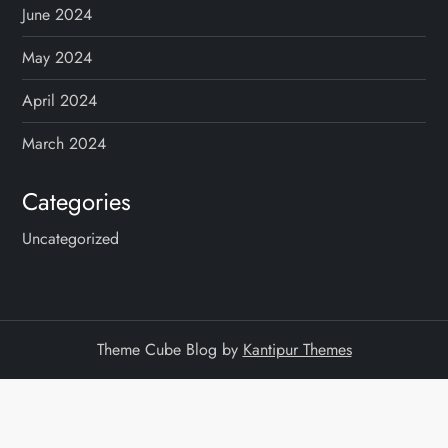
June 2024
May 2024
April 2024
March 2024
Categories
Uncategorized
Theme Cube Blog by
Kantipur Themes