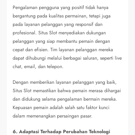
Pengalaman pengguna yang positif tidak hanya
bergantung pada kualitas permainan, tetapi juga
pada layanan pelanggan yang responsif dan
profesional. Situs Slot menyediakan dukungan
pelanggan yang siap membantu pemain dengan
cepat dan efisien. Tim layanan pelanggan mereka
dapat dihubungi melalui berbagai saluran, seperti live
chat, email, dan telepon.
Dengan memberikan layanan pelanggan yang baik,
Situs Slot memastikan bahwa pemain merasa dihargai
dan didukung selama pengalaman bermain mereka.
Kepuasan pemain adalah salah satu faktor kunci
dalam memenangkan persaingan pasar.
6. Adaptasi Terhadap Perubahan Teknologi