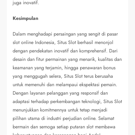
juga inovatif.
Kesimpulan
Dalam menghadapi persaingan yang sengit di pasar
slot online Indonesia, Situs Slot berhasil menonjol
dengan pendekatan inovatif dan komprehensif. Dari
desain dan fitur permainan yang menarik, kualitas dan
keamanan yang terjamin, hingga penawaran bonus
yang menggugah selera, Situs Slot terus berusaha
untuk memenuhi dan melampaui ekspektasi pemain.
Dengan layanan pelanggan yang responsif dan
adaptasi terhadap perkembangan teknologi, Situs Slot
menunjukkan komitmennya untuk tetap menjadi
pilihan utama di industri perjudian online. Selamat
bermain dan semoga setiap putaran slot membawa