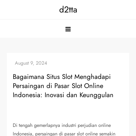
Skip
d2tta
to
content
Bagaimana Situs Slot Menghadapi
Persaingan di Pasar Slot Online
Indonesia: Inovasi dan Keunggulan
Di tengah gemerlapnya industri perjudian online
Indonesia, persaingan di pasar slot online semakin