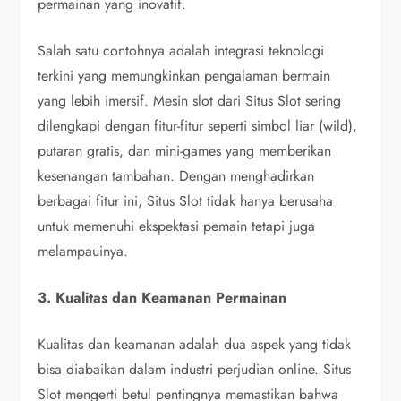
permainan yang inovatif.
Salah satu contohnya adalah integrasi teknologi
terkini yang memungkinkan pengalaman bermain
yang lebih imersif. Mesin slot dari Situs Slot sering
dilengkapi dengan fitur-fitur seperti simbol liar (wild),
putaran gratis, dan mini-games yang memberikan
kesenangan tambahan. Dengan menghadirkan
berbagai fitur ini, Situs Slot tidak hanya berusaha
untuk memenuhi ekspektasi pemain tetapi juga
melampauinya.
3. Kualitas dan Keamanan Permainan
Kualitas dan keamanan adalah dua aspek yang tidak
bisa diabaikan dalam industri perjudian online. Situs
Slot mengerti betul pentingnya memastikan bahwa