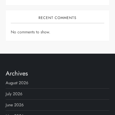
RECENT COMMENTS
No comments to show.
Archives
August 2026
July 2026
June 2026