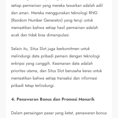
setiap permainan yang mereka tawarkan adalah adil
dan aman. Mereka menggunakan teknologi RNG
(Random Number Generator) yang teruji untuk
memastikan bahwa setiap hasil permainan adalah
acak dan tidak bisa dimanipulasi.
Selain itu, Situs Slot juga berkomitmen untuk
melindungi data pribadi pemain dengan teknologi
enkripsi yang canggih. Keamanan data adalah
prioritas utama, dan Situs Slot berusaha keras untuk
memastikan bahwa setiap transaksi dan informasi
pribadi tetap terlindungi.
4. Penawaran Bonus dan Promosi Menarik
Dalam persaingan pasar yang ketat, penawaran bonus