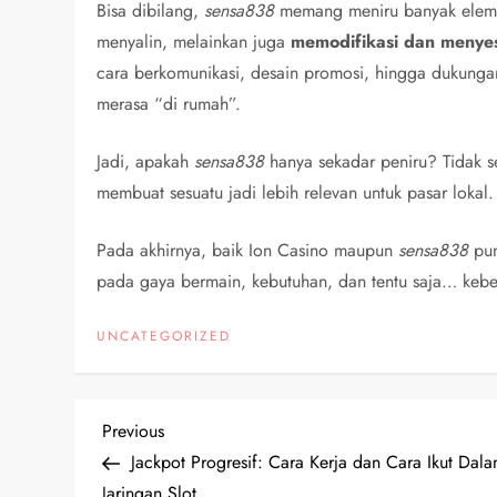
Bisa dibilang,
sensa838
memang meniru banyak elemen
menyalin, melainkan juga
memodifikasi dan menye
cara berkomunikasi, desain promosi, hingga dukun
merasa “di rumah”.
Jadi, apakah
sensa838
hanya sekadar peniru? Tidak s
membuat sesuatu jadi lebih relevan untuk pasar lokal.
Pada akhirnya, baik Ion Casino maupun
sensa838
pun
pada gaya bermain, kebutuhan, dan tentu saja… keb
UNCATEGORIZED
P
Previous
Previous
Post
Jackpot Progresif: Cara Kerja dan Cara Ikut Dal
o
Jaringan Slot