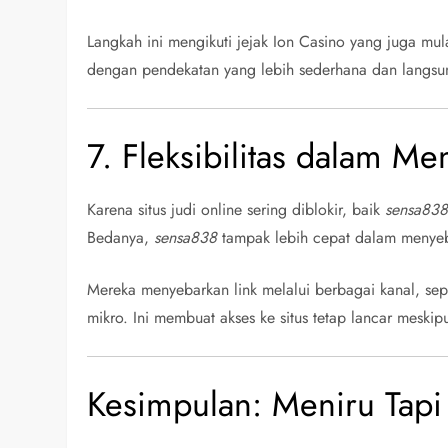
Langkah ini mengikuti jejak Ion Casino yang juga mul
dengan pendekatan yang lebih sederhana dan langsun
7. Fleksibilitas dalam Me
Karena situs judi online sering diblokir, baik
sensa83
Bedanya,
sensa838
tampak lebih cepat dalam meny
Mereka menyebarkan link melalui berbagai kanal, seper
mikro. Ini membuat akses ke situs tetap lancar mesk
Kesimpulan: Meniru Tapi 