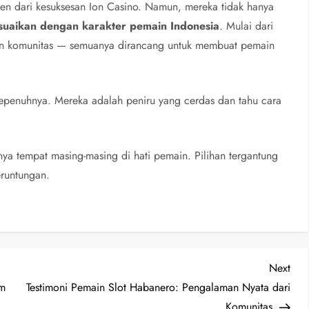
 dari kesuksesan Ion Casino. Namun, mereka tidak hanya
suaikan dengan karakter pemain Indonesia
. Mulai dari
gan komunitas — semuanya dirancang untuk membuat pemain
epenuhnya. Mereka adalah peniru yang cerdas dan tahu cara
ya tempat masing-masing di hati pemain. Pilihan tergantung
eruntungan.
Nex
Next
Post
am
Testimoni Pemain Slot Habanero: Pengalaman Nyata dari
Komunitas