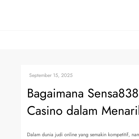
Skip
to
content
Bagaimana Sensa838 
Casino dalam Menari
Dalam dunia judi online yang semakin kompetitif, na