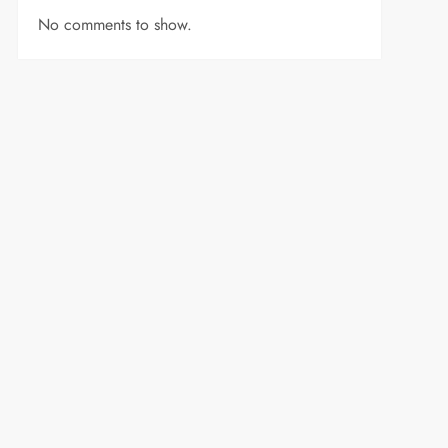
No comments to show.