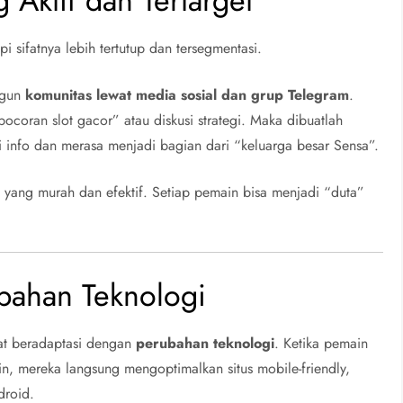
 Aktif dan Tertarget
 sifatnya lebih tertutup dan tersegmentasi.
ngun
komunitas lewat media sosial dan grup Telegram
.
coran slot gacor” atau diskusi strategi. Maka dibuatlah
i info dan merasa menjadi bagian dari “keluarga besar Sensa”.
i yang murah dan efektif. Setiap pemain bisa menjadi “duta”
ubahan Teknologi
at beradaptasi dengan
perubahan teknologi
. Ketika pemain
, mereka langsung mengoptimalkan situs mobile-friendly,
droid.