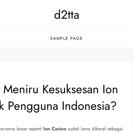
d2tta
SAMPLE PAGE
Meniru Kesuksesan Ion
k Pengguna Indonesia?
ma-nama besar seperti
Ion Casino
sudah lama dikenal sebagai