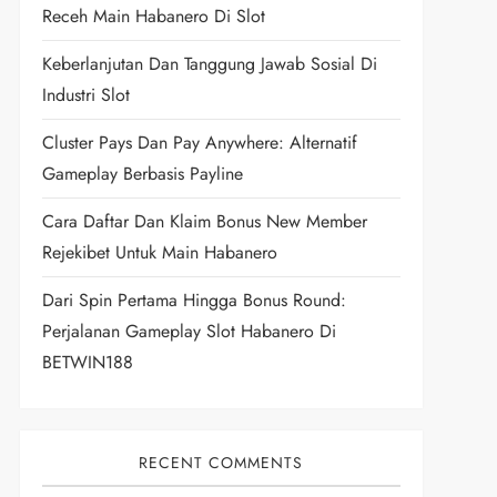
Receh Main Habanero Di Slot
Keberlanjutan Dan Tanggung Jawab Sosial Di
Industri Slot
Cluster Pays Dan Pay Anywhere: Alternatif
Gameplay Berbasis Payline
Cara Daftar Dan Klaim Bonus New Member
Rejekibet Untuk Main Habanero
Dari Spin Pertama Hingga Bonus Round:
Perjalanan Gameplay Slot Habanero Di
BETWIN188
RECENT COMMENTS