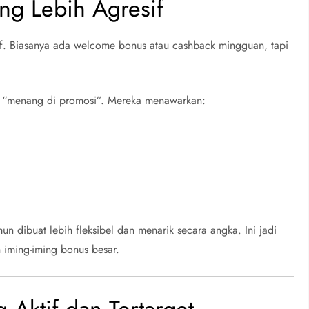
ng Lebih Agresif
if. Biasanya ada welcome bonus atau cashback mingguan, tapi
“menang di promosi”. Mereka menawarkan:
mun dibuat lebih fleksibel dan menarik secara angka. Ini jadi
 iming-iming bonus besar.