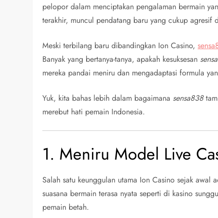
pelopor dalam menciptakan pengalaman bermain yan
terakhir, muncul pendatang baru yang cukup agresif 
Meski terbilang baru dibandingkan Ion Casino,
sensa
Banyak yang bertanya-tanya, apakah kesuksesan
sens
mereka pandai meniru dan mengadaptasi formula yang
Yuk, kita bahas lebih dalam bagaimana
sensa838
tamp
merebut hati pemain Indonesia.
1. Meniru Model Live Ca
Salah satu keunggulan utama Ion Casino sejak awal a
suasana bermain terasa nyata seperti di kasino sungg
pemain betah.