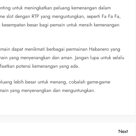
enting untuk meningkatkan peluang kemenangan dalam
me slot dengan RTP yang menguntungkan, seperti Fa Fa Fa,
n kesempatan besar bagi pemain untuk meraih kemenangan
pemain dapat menikmati berbagai permainan Habanero yang
ain yang menyenangkan dan aman. Jangan lupa untuk selalu
faatkan potensi kemenangan yang ada.
peluang lebih besar untuk menang, cobalah game-game
ermain yang menyenangkan dan menguntungkan.
Nex
Next