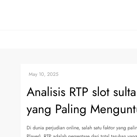
Skip
to
content
Analisis RTP slot su
yang Paling Mengun
Di dunia perjudian online, salah satu faktor yang pal
Player). RTP adalah persentase dari total taruhan y