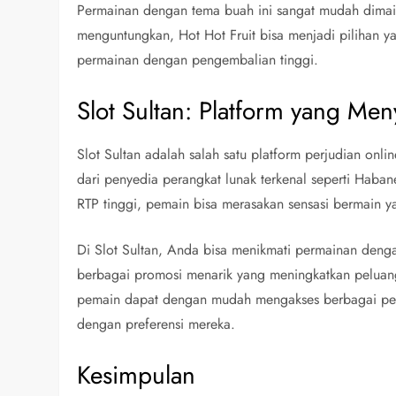
Permainan dengan tema buah ini sangat mudah dima
menguntungkan, Hot Hot Fruit bisa menjadi pilihan y
permainan dengan pengembalian tinggi.
Slot Sultan: Platform yang M
Slot Sultan adalah salah satu platform perjudian on
dari penyedia perangkat lunak terkenal seperti Hab
RTP tinggi, pemain bisa merasakan sensasi bermain
Di Slot Sultan, Anda bisa menikmati permainan dengan 
berbagai promosi menarik yang meningkatkan pelu
pemain dapat dengan mudah mengakses berbagai pe
dengan preferensi mereka.
Kesimpulan