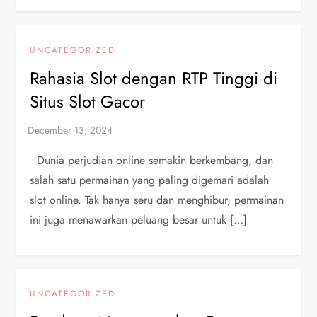
UNCATEGORIZED
Rahasia Slot dengan RTP Tinggi di
Situs Slot Gacor
Dunia perjudian online semakin berkembang, dan
salah satu permainan yang paling digemari adalah
slot online. Tak hanya seru dan menghibur, permainan
ini juga menawarkan peluang besar untuk […]
UNCATEGORIZED